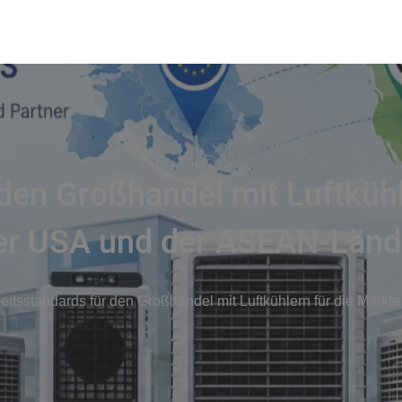
den Großhandel mit Luftkühl
er USA und der ASEAN-Länd
eitsstandards für den Großhandel mit Luftkühlern für die Mär