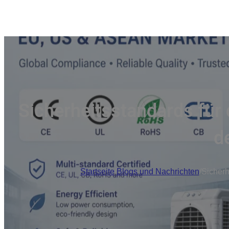
Sicherheitsstandards für 
d
Startseite
/
Blogs und Nachrichten
/
Sicherh