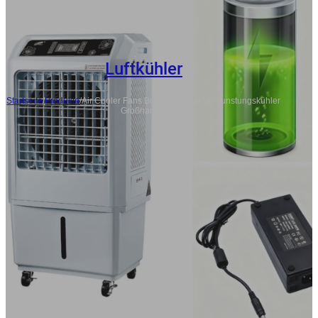
Luftkühler
Startseite
/
Produkte
/
Air Cooler Fans Bulk, Effiziente Verdunstungskühler
Großhandel