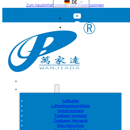
DE
Zum Hauptinhalt springen
Zum Footer springen
Startseite
Produkte
Luftkühler
Luftreinigungsventilator
Umluftventilator
Tragbarer Ventilator
Tragbares Heizgerät
Wäschetrockner