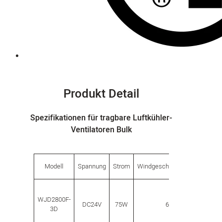
Produkt Detail
Spezifikationen für tragbare Luftkühler-
Ventilatoren Bulk
Kap
Modell
Spannung
Strom
Windgeschwindigkeit
WJD2800F-
DC24V
75W
6
4000m
3D