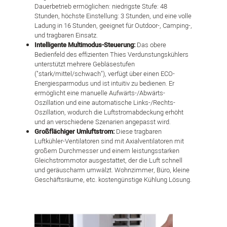
Dauerbetrieb ermöglichen: niedrigste Stufe: 48
Stunden, höchste Einstellung: 3 Stunden, und eine volle
Ladung in 16 Stunden, geeignet für Outdoor-, Camping-,
und tragbaren Einsatz.
Intelligente Multimodus-Steuerung:
Das obere
Bedienfeld des effizienten Thies Verdunstungskühlers
unterstützt mehrere Gebläsestufen
("stark/mittel/schwach"), verfügt über einen ECO-
Energiesparmodus und ist intuitiv zu bedienen. Er
ermöglicht eine manuelle Aufwärts-/Abwärts-
Oszillation und eine automatische Links-/Rechts-
Oszillation, wodurch die Luftstromabdeckung erhöht
und an verschiedene Szenarien angepasst wird.
Großflächiger Umluftstrom:
Diese tragbaren
Luftkühler-Ventilatoren sind mit Axialventilatoren mit
großem Durchmesser und einem leistungsstarken
Gleichstrommotor ausgestattet, der die Luft schnell
und geräuscharm umwälzt. Wohnzimmer, Büro, kleine
Geschäftsräume, etc. kostengünstige Kühlung Lösung.