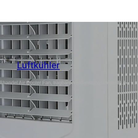
Luftkühler
ßhandel Air Cooler Fan, tragbare Verdunstungskühler Bulk