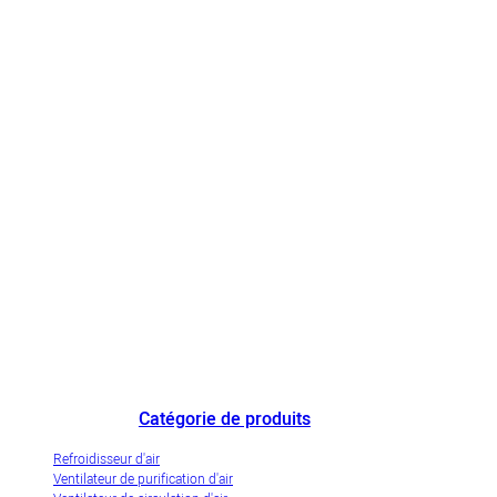
Le plus grand fabricant chinois de refroidisseurs d'air et une entreprise
de démonstration de l'industrialisation innovante des refroidisseurs d'air
par évaporation.
Catégorie de produits
Refroidisseur d'air
Ventilateur de purification d'air