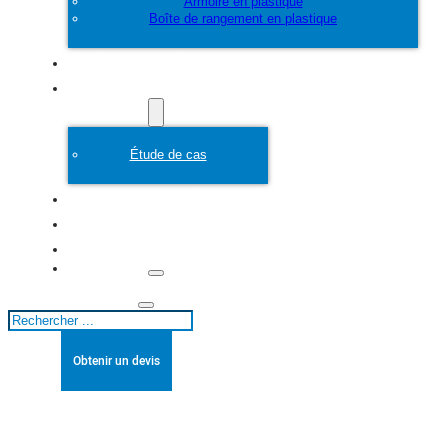
Armoire en plastique
Boîte de rangement en plastique
Personnaliser
Moule en plastique
Étude de cas
A propos de
Blogs
Contact
Rechercher
Obtenir un devis