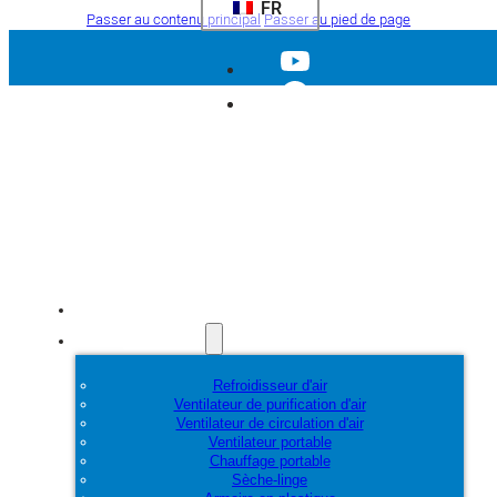
FR
Passer au contenu principal
Passer au pied de page
Accueil
Produits
Refroidisseur d'air
Ventilateur de purification d'air
Ventilateur de circulation d'air
Ventilateur portable
Chauffage portable
Sèche-linge