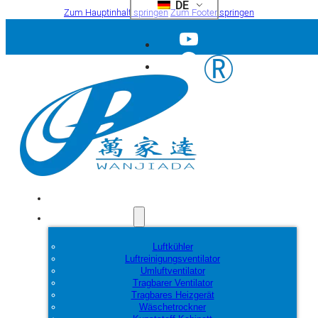
DE
Zum Hauptinhalt springen
Zum Footer springen
Startseite
Produkte
Luftkühler
Luftreinigungsventilator
Umluftventilator
Tragbarer Ventilator
Tragbares Heizgerät
Wäschetrockner