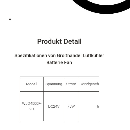
Produkt Detail
Spezifikationen von Großhandel Luftkühler
Batterie Fan
Kap
Modell
Spannung
Strom
Windgeschwindigkeit
WJD4500F-
DC24V
75W
6
4000m
2D