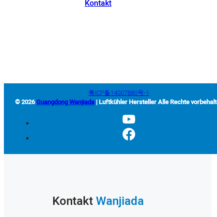
Kontakt
+86-663-8321900
wanjiada@gdboost.com
Westlich der Dongsizhi Road,
Wirtschaftszone Flughafen Jieyang, Provinz Guangdong, China
粤ICP备14007880号-1
© 2026
Guangdong Wanjiada
| Luftkühler Hersteller Alle Rechte vorbehal
Kontakt
Wanjiada