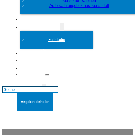
Kunststoff-Kabinett
Aufbewahrungsbox aus Kunststoff
Anpassen
Plastikform
Fallstudie
Über
Blogs
Kontakt
Suchen
Angebot einholen