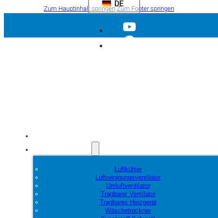
DE
Zum Hauptinhalt springen
Zum Footer springen
Startseite
Produkte
Luftkühler
Luftreinigungsventilator
Umluftventilator
Tragbarer Ventilator
Tragbares Heizgerät
Wäschetrockner