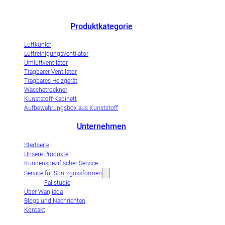
Unternehmen zur Demonstration der Industrialisierung von
Verdunstungsluftkühlern.
Produktkategorie
Luftkühler
Luftreinigungsventilator
Umluftventilator
Tragbarer Ventilator
Tragbares Heizgerät
Wäschetrockner
Kunststoff-Kabinett
Aufbewahrungsbox aus Kunststoff
Unternehmen
Startseite
Unsere Produkte
Kundenspezifischer Service
Service für Spritzgussformen
Fallstudie
Über Wanjiada
Blogs und Nachrichten
Kontakt