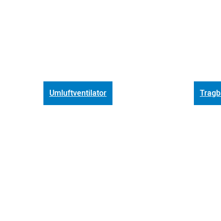
Umluftventilator
Tragb