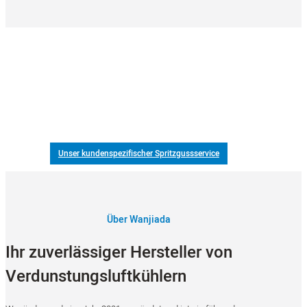
Wir sind nicht nur ein Hersteller von Luftkühlern. Wir bieten auch
Kunststoff-Spritzgießen
Wanjiada ist Chinas führender Hersteller von Kunststoff-Spritzgussteilen
für Strukturteile und Gehäuse, Verkapselungen und Umspritzungen.
Unser kundenspezifischer Spritzgussservice
Über Wanjiada
Ihr zuverlässiger Hersteller von
Verdunstungsluftkühlern