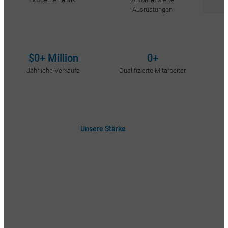
Ausrüstungen
$
0
+ Million
0
+
Jährliche Verkäufe
Qualifizierte Mitarbeiter
Unsere Stärke
Warum Wanjiada wählen
Starke ODM/OEM-
Effiziente Produktion