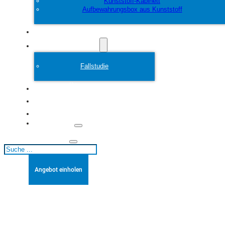
Kunststoff-Kabinett
Aufbewahrungsbox aus Kunststoff
Anpassen
Plastikform
Fallstudie
Über
Blogs
Kontakt
Suchen
Angebot einholen