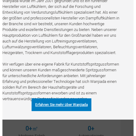
Wanjiada wurde im Jahr 2001 gegründet und ist ein führender
Hersteller von Luftkühlern, der sich auf die Forschung und
Entwicklung von Verdunstungsluftkühlern spezialisiert hat. Als einer
der größten und professionellsten Hersteller von Dampfluftkühlern in
der Branche sind wir bestrebt, unseren Kunden hochwertige
Produkte und exzellente Dienstleistungen zu bieten. Neben unserer
Hauptproduktion von Luftkühlern für den Großhandel haben wir uns
auch auf die Herstellung von Luftreinigungsventilatoren,
Luftumwälzungsventilatoren, Befeuchtungsventilatoren,
Heizgeräten, Trocknern und Kunststofflagerprodukten spezialisiert.
Wir verfügen über eine eigene Fabrik für Kunststoffspritzgussformen
und können unseren Kunden maßgeschneiderte Spritzgussformen
für unterschiedliche Anforderungen anbieten. Mit jahrelanger
Erfahrung und professioneller Technologie hat sich Wanjiada einen
soliden Ruf im Bereich der Haushaltsgeräte und
Kunststoffspritzgussformen erworben und ist zu einem
vertrauenswürdigen Partner für Kunden geworden.
Erfahren Sie mehr über Wanjiada
0
+㎡
0
+
Moderne Fabrik
Automatisierte