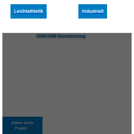
Leichtathletik
Industriell
OEM/ODM-Dienstleistung
Kundenspezifische Lösungen für
Luftkühler und tragbare
Ventilatoren
Als Hersteller von kundenspezifischen Luftkühlern ist Wanjiada
bestrebt, Ihnen im Großhandel Luftkühler, tragbare Dans und vieles
mehr in höchster Qualität anzubieten. Wir bieten professionelle OEM-
und ODM-Unterstützung, um Ihre Marke einzigartig zu machen.
Sprechen Sie Ihre Zielgruppe an, steigern Sie Ihr Markenbewusstsein
und verbessern Sie Ihre Wettbewerbsfähigkeit auf dem Markt!
Entdecken Sie unseren maßgeschneiderten
Starten Sie Ihr
Service
Projekt！