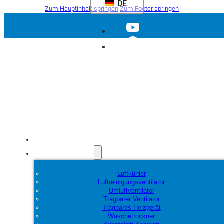
DE
Zum Hauptinhalt springen
Zum Footer springen
Startseite
Produkte
Luftkühler
Luftreinigungsventilator
Umluftventilator
Tragbarer Ventilator
Tragbares Heizgerät
Wäschetrockner