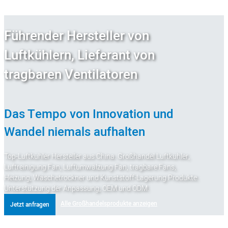
Führender Hersteller von
Luftkühlern, Lieferant von
tragbaren Ventilatoren
Das Tempo von Innovation und
Wandel niemals aufhalten
Top-Luftkühler Hersteller aus China. Großhandel Luftkühler,
Luftreinigung Fan, Luftumwälzung Fan, tragbare Fans,
Heizung, Wäschetrockner und Kunststoff-Lagerung Produkte.
Unterstützung der Anpassung, OEM und ODM.
Alle Großhandelsprodukte anzeigen
Jetzt anfragen