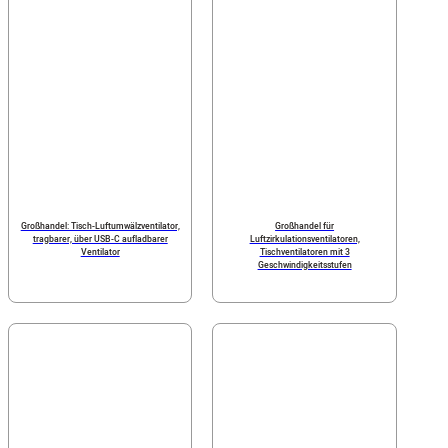
Großhandel: Tisch-Luftumwälzventilator,
Großhandel für
tragbarer, über USB-C aufladbarer
Luftzirkulationsventilatoren,
Ventilator
Tischventilatoren mit 3
Geschwindigkeitsstufen