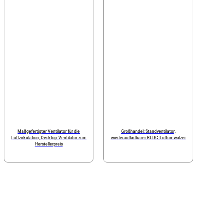
Maßgefertigter Ventilator für die
Großhandel: Standventilator,
Luftzirkulation, Desktop-Ventilator zum
wiederaufladbarer BLDC-Luftumwälzer
Herstellerpreis