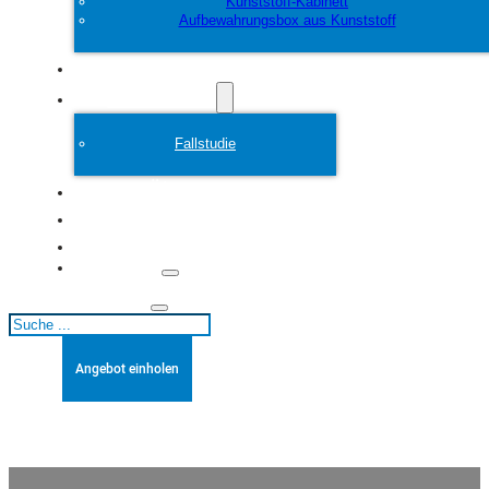
Kunststoff-Kabinett
Aufbewahrungsbox aus Kunststoff
Anpassen
Plastikform
Fallstudie
Über
Blogs
Kontakt
Suchen
Angebot einholen