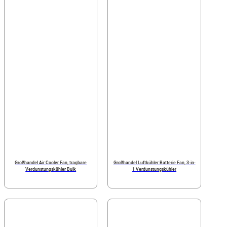
Großhandel Air Cooler Fan, tragbare
Großhandel Luftkühler Batterie Fan, 3-in-
Verdunstungskühler Bulk
1 Verdunstungskühler