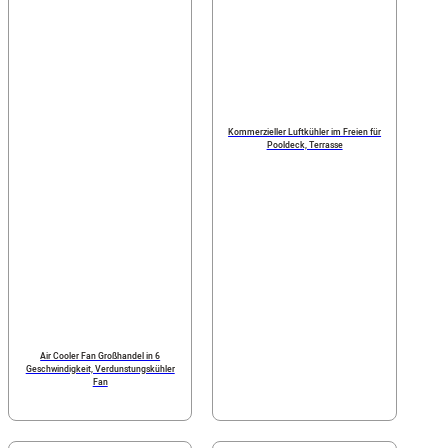
Kommerzieller Luftkühler im Freien für
Pooldeck, Terrasse
Air Cooler Fan Großhandel in 6
Geschwindigkeit, Verdunstungskühler
Fan