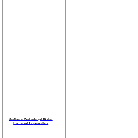
Großhandel Verdunstungsluftkühler
kommerziell für ganzes Haus