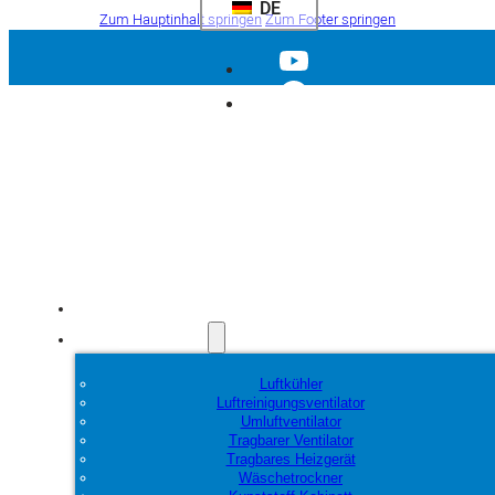
DE
Zum Hauptinhalt springen
Zum Footer springen
Startseite
Produkte
Luftkühler
Luftreinigungsventilator
Umluftventilator
Tragbarer Ventilator
Tragbares Heizgerät
Wäschetrockner