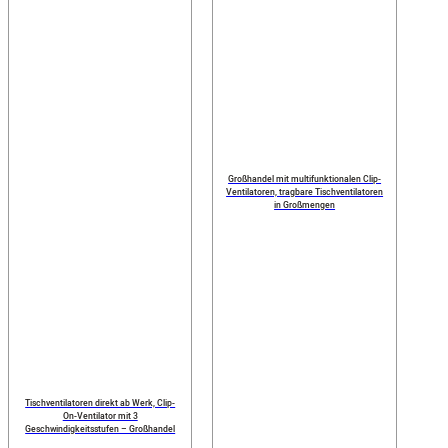
Großhandel mit multifunktionalen Clip-
Ventilatoren, tragbare Tischventilatoren
in Großmengen
Tischventilatoren direkt ab Werk, Clip-
On-Ventilator mit 3
Geschwindigkeitsstufen – Großhandel