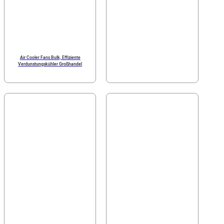
Air Cooler Fans Bulk, Effiziente
Verdunstungskühler Großhandel