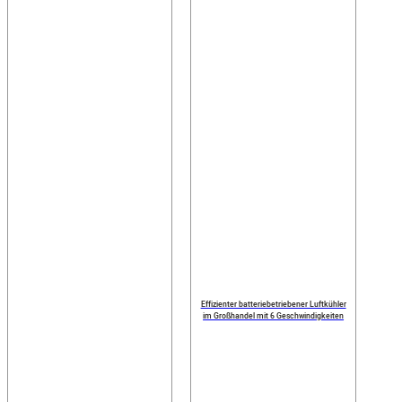
Effizienter batteriebetriebener Luftkühler
im Großhandel mit 6 Geschwindigkeiten