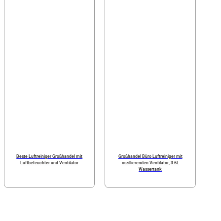
Beste Luftreiniger Großhandel mit
Großhandel Büro Luftreiniger mit
Luftbefeuchter und Ventilator
oszillierenden Ventilator, 3.6L
Wassertank