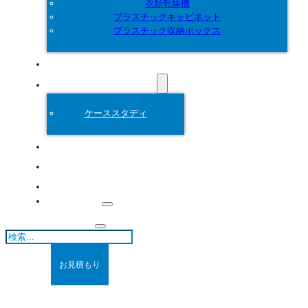
衣類乾燥機
プラスチックキャビネット
プラスチック収納ボックス
カスタマイズ
プラスチック金型
ケーススタディ
について
ブログ
連絡先
検
索
お見積もり