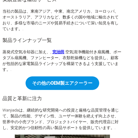
当社の製品は、東南アジア、中東、南北アメリカ、ヨーロッパ、
オーストラリア、アフリカなど、数多くの国や地域に輸出されて
おり、多様な市場のニーズや貿易手続きについて深い知見を有し
ています。.
製品ラインナップ一覧
蒸発式空気冷却器に加え、,
完治田
空気清浄機能付き扇風機、ポー
タブル扇風機、ファンヒーター、衣類乾燥機などを提供し、顧客
が包括的な家電製品ラインナップを構築できるよう支援していま
す。.
その他のOEM製エアクーラー
品質と革新に注力
Wanjiadaは、継続的な研究開発への投資と厳格な品質管理を通じ
て、製品の性能、デザイン性、ユーザー体験を絶えず向上させ、
世界中の小売ブランド、プロジェクトバイヤー、販売代理店に対
し、安定的かつ信頼性の高い製品サポートを提供しています。.