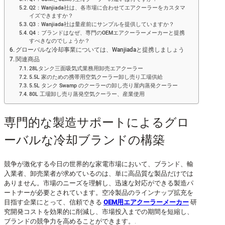
Q2：Wanjiada社は、各市場に合わせてエアクーラーをカスタマ
イズできますか？
Q3：Wanjiada社は量産前にサンプルを提供していますか？
Q4：ブランドはなぜ、専門のOEMエアクーラーメーカーと提携
すべきなのでしょうか？
グローバルな冷却事業については、Wanjiadaと提携しましょう
関連商品
28Lタンク三面吸気式業務用卸売エアクーラー
5.5L 家のための携帯用空気クーラー卸し売り工場供給
5.5L タンク Swamp のクーラーの卸し売り屋内蒸発クーラー
80L 工場卸し売り蒸発空気クーラー、産業使用
専門的な製造サポートによるグロ
ーバルな冷却ブランドの構築
競争が激化する今日の世界的な家電市場において、ブランド、輸
入業者、卸売業者が求めているのは、単に高品質な製品だけでは
ありません。市場のニーズを理解し、迅速な対応ができる製造パ
ートナーが必要とされています。空冷製品のラインナップ拡充を
目指す企業にとって、信頼できる
OEM用エアクーラーメーカー
研
究開発コストを効果的に削減し、市場投入までの期間を短縮し、
ブランドの競争力を高めることができます。.