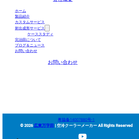
ホーム
製品紹介
カスタムサービス
射出成形サービス
ケーススタディ
完治田について
ブログ＆ニュース
お問い合わせ
お問い合わせ
+86-663-8321900
wanjiada@gdboost.com
中国広東省揭陽空港経済区東
四路西側
粤協备14007880号-1
© 2026
広東万字田
| 空冷クーラーメーカー All Rights Reserved