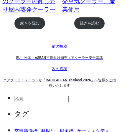
のクーラーの卸し売
発空気クーラー、産
り屋内蒸発クーラー
業使用
続きを読む
続きを読む
前の投稿
EU、米国、ASEAN市場向け卸売エアクーラー安全基準
次の投稿
エアクーラーメーカーが「RACC ASEAN Thailand 2026」へ皆様をご招
待いたします
検
索
タグ
空気清浄機
羽根なし扇風機
ケーススタディ