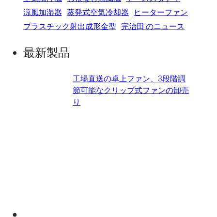
涼風加湿器
蒸発式空気冷却器
ヒーターファン
プラスチック射出成形金型
完治田'のニュース
最新製品
工場直送の卓上ファン、3段階調
節可能なクリップ式ファンの卸売
り