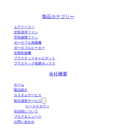
蒸発式エアクーラーの革新的な工業化実証企業であり、中国の卓越した
エアクーラーメーカーです。
製品カテゴリー
エアクーラー
空気清浄ファン
空気循環ファン
ポータブル扇風機
ポータブルヒーター
衣類乾燥機
プラスチックキャビネット
プラスチック収納ボックス
会社概要
ホーム
製品紹介
カスタムサービス
射出成形サービス
ケーススタディ
完治田について
ブログ＆ニュース
お問い合わせ