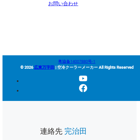
お問い合わせ
+86-663-8321900
wanjiada@gdboost.com
中国広東省揭陽空港経済区東
四路西側
粤協备14007880号-1
© 2026
広東万字田
| 空冷クーラーメーカー All Rights Reserved
連絡先
完治田