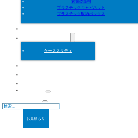
衣類乾燥機
プラスチックキャビネット
プラスチック収納ボックス
カスタマイズ
プラスチック金型
ケーススタディ
について
ブログ
連絡先
検
索
お見積もり