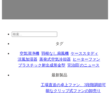
検
索
タグ
空気清浄機
羽根なし扇風機
ケーススタディ
涼風加湿器
蒸発式空気冷却器
ヒーターファン
プラスチック射出成形金型
完治田'のニュース
最新製品
工場直送の卓上ファン、3段階調節可
能なクリップ式ファンの卸売り