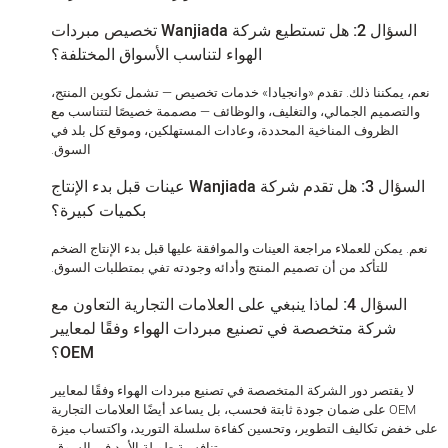
السؤال 2: هل تستطيع شركة Wanjiada تخصيص مبردات
الهواء لتناسب الأسواق المختلفة؟
، يمكننا ذلك. تقدم «وانجيادا» خدمات تخصيص — تشمل تكوين المنتج،
لتصميم الجمالي، والتغليف، والوظائف — مصممة خصيصًا لتتناسب مع
الظروف المناخية المحددة، وعادات المستهلكين، وموقع كل بلد في
السوق.
السؤال 3: هل تقدم شركة Wanjiada عينات قبل بدء الإنتاج
بكميات كبيرة؟
. يمكن للعملاء مراجعة العينات والموافقة عليها قبل بدء الإنتاج الضخم
للتأكد من أن تصميم المنتج وأدائه وجودته تفي بمتطلبات السوق.
السؤال 4: لماذا ينبغي على العلامات التجارية التعاون مع
شركة متخصصة في تصنيع مبردات الهواء وفقًا لمعايير
OEM؟
ا يقتصر دور الشركة المتخصصة في تصنيع مبردات الهواء وفقًا لمعايير
OEM على ضمان جودة ثابتة فحسب، بل يساعد أيضًا العلامات التجارية
فض تكاليف التطوير، وتحسين كفاءة سلسلة التوريد، واكتساب ميزة
تنافسية طويلة الأمد في السوق.