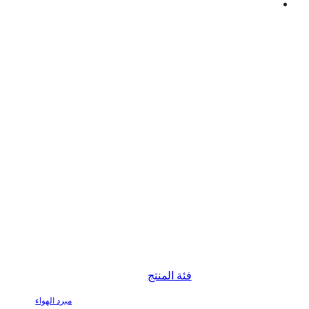
لشركة الصينية البارزة في مجال تصنيع مبردات الهواء البارزة وشركة عرض
التصنيع المبتكرة لمبردات الهواء التبخيرية.
فئة المنتج
مبرد الهواء