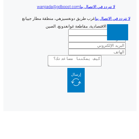
لا تتردد في الاتصال بنا
wanjiada@gdboost.com
 تتردد في الاتصال بنا
غرب طريق دونغسيزهي، منطقة مطار جييانغ
الاقتصادية، مقاطعة غوانغدونغ، الصين
إرسال