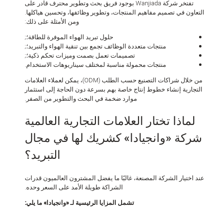
تفتخر شركة Wanjiada بوجود فريق بحث وتطوير محترف قادر على
تعاون في تصميم مفاهيم المنتجات، وتطوير وظائفها، وتحسين هياكلها.
ومن الأمثلة على ذلك:
حلول تبريد الهواء الموفرة للطاقة؛;
منتجات متعددة الوظائف تجمع بين تنقية الهواء والتبريد؛;
تصميمات تعمل بصمت وميزات تحكم ذكية؛;
منتجات محمولة مناسبة لمختلف سيناريوهات الاستخدام.
من خلال شراكات التصنيع حسب الطلب (ODM)، يمكن لعملاء العلامات
لتجارية إنشاء خطوط إنتاج خاصة بهم بسرعة دون الحاجة إلى استثمار
موارد ضخمة في البحث والتطوير من الصفر.
لماذا تختار العلامات التجارية العالمية
ركة «وانجيادا» كشريك لها في مجال
التبريد؟
د اختيار الشركة المصنعة، غالبًا ما يفضل المشترون العالميون قدرات
الشراكة طويلة الأمد على السعر وحده.
تشمل المزايا الرئيسية لـ «وانجيادا» ما يلي: