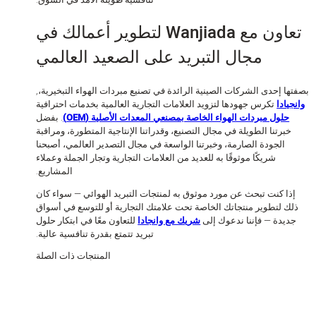
تعاون مع Wanjiada لتطوير أعمالك في
مجال التبريد على الصعيد العالمي
ا إحدى الشركات الصينية الرائدة في تصنيع مبردات الهواء التبخيرية،,
يادا
تكرس جهودها لتزويد العلامات التجارية العالمية بخدمات احترافية
حلول مبردات الهواء الخاصة بمصنعي المعدات الأصلية (OEM)
. بفضل
برتنا الطويلة في مجال التصنيع، وقدراتنا الإنتاجية المتطورة، ومراقبة
الجودة الصارمة، وخبرتنا الواسعة في مجال التصدير العالمي، أصبحنا
شريكًا موثوقًا به للعديد من العلامات التجارية وتجار الجملة وعملاء
المشاريع.
ا كنت تبحث عن مورد موثوق به لمنتجات التبريد الهوائي — سواء كان
ك لتطوير منتجاتك الخاصة تحت علامتك التجارية أو للتوسع في أسواق
يدة — فإننا ندعوك إلى
شريك مع وانجادا
للتعاون معًا في ابتكار حلول
تبريد تتمتع بقدرة تنافسية عالية.
المنتجات ذات الصلة