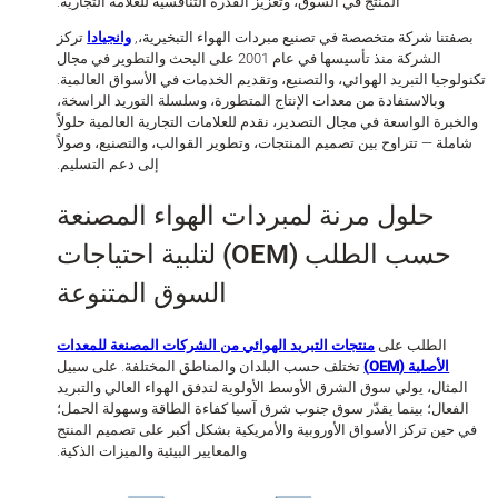
المنتج في السوق، وتعزيز القدرة التنافسية للعلامة التجارية.
تنا شركة متخصصة في تصنيع مبردات الهواء التبخيرية،,
وانجيادا
تركز
الشركة منذ تأسيسها في عام 2001 على البحث والتطوير في مجال
وجيا التبريد الهوائي، والتصنيع، وتقديم الخدمات في الأسواق العالمية.
وبالاستفادة من معدات الإنتاج المتطورة، وسلسلة التوريد الراسخة،
برة الواسعة في مجال التصدير، نقدم للعلامات التجارية العالمية حلولاً
لة — تتراوح بين تصميم المنتجات، وتطوير القوالب، والتصنيع، وصولاً
إلى دعم التسليم.
حلول مرنة لمبردات الهواء المصنعة
حسب الطلب (OEM) لتلبية احتياجات
السوق المتنوعة
الطلب على
منتجات التبريد الهوائي من الشركات المصنعة للمعدات
الأصلية (OEM)
تختلف حسب البلدان والمناطق المختلفة. على سبيل
مثال، يولي سوق الشرق الأوسط الأولوية لتدفق الهواء العالي والتبريد
فعال؛ بينما يقدّر سوق جنوب شرق آسيا كفاءة الطاقة وسهولة الحمل؛
حين تركز الأسواق الأوروبية والأمريكية بشكل أكبر على تصميم المنتج
والمعايير البيئية والميزات الذكية.