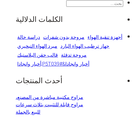
بحث
الكلمات الدلالية
أجهزة تنقية الهواء
مروحة بدون شفرات
دراسة حالة
جهاز ترطيب الهواء البارد
مبرد الهواء التبخيري
مروحة تدفئة
قالب حقن البلاستيك
أخبار وانجادا&#P5T039;أخبار وانجادا
أحدث المنتجات
مراوح مكتبية مباشرة من المصنع،
مراوح قابلة للتثبيت بثلاث سرعات
للبيع بالجملة