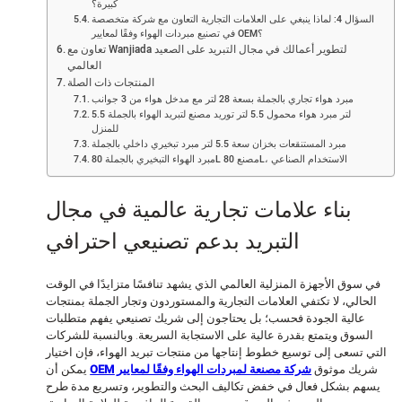
كبيرة؟
السؤال 4: لماذا ينبغي على العلامات التجارية التعاون مع شركة متخصصة
في تصنيع مبردات الهواء وفقًا لمعايير OEM؟
تعاون مع Wanjiada لتطوير أعمالك في مجال التبريد على الصعيد
العالمي
المنتجات ذات الصلة
مبرد هواء تجاري بالجملة بسعة 28 لتر مع مدخل هواء من 3 جوانب
5.5 لتر مبرد هواء محمول 5.5 لتر توريد مصنع لتبريد الهواء بالجملة
للمنزل
مبرد المستنقعات بخزان سعة 5.5 لتر مبرد تبخيري داخلي بالجملة
مبرد الهواء التبخيري بالجملة 80L مصنع 80L، الاستخدام الصناعي
بناء علامات تجارية عالمية في مجال
التبريد بدعم تصنيعي احترافي
سوق الأجهزة المنزلية العالمي الذي يشهد تنافسًا متزايدًا في الوقت
حالي، لا تكتفي العلامات التجارية والمستوردون وتجار الجملة بمنتجات
عالية الجودة فحسب؛ بل يحتاجون إلى شريك تصنيعي يفهم متطلبات
لسوق ويتمتع بقدرة عالية على الاستجابة السريعة. وبالنسبة للشركات
 تسعى إلى توسيع خطوط إنتاجها من منتجات تبريد الهواء، فإن اختيار
يك موثوق
شركة مصنعة لمبردات الهواء وفقًا لمعايير OEM
يمكن أن
هم بشكل فعال في خفض تكاليف البحث والتطوير، وتسريع مدة طرح