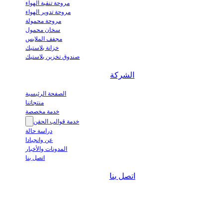
مروحة تنقية الهواء
مروحة تدوير الهواء
مروحة محمولة
سخان محمول
مجفف الملابس
خزانة بلاستيك
صندوق تخزين بلاستيك
الشركة
الصفحة الرئيسية
منتجاتنا
خدمة مخصصة
خدمة قوالب الحقن
دراسة حالة
عن وانجيادا
المدونات والأخبار
اتصل بنا
اتصل بنا
wanjiada@gdboost.
غرب طريق دونغسيزهي، منطقة
مطار جييانغ الاقتصادية، مقاطعة غوانغدونغ، الصين