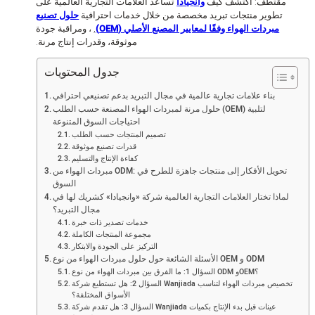
مقتطف: اكتشف كيف
وانجيادا
تساعد العلامات التجارية العالمية على
تطوير منتجات تبريد مخصصة من خلال خدمات احترافية
حلول تصنيع
مبردات الهواء وفقًا لمعايير المصنع الأصلي (OEM)
, ، ومراقبة جودة
موثوقة، وقدرات إنتاج مرنة.
جدول المحتويات
بناء علامات تجارية عالمية في مجال التبريد بدعم تصنيعي احترافي
حلول مرنة لمبردات الهواء المصنعة حسب الطلب (OEM) لتلبية
احتياجات السوق المتنوعة
تصميم المنتجات حسب الطلب
قدرات تصنيع موثوقة
كفاءة الإنتاج والتسليم
مبردات الهواء من ODM: تحويل الأفكار إلى منتجات جاهزة للطرح في
السوق
لماذا تختار العلامات التجارية العالمية شركة «وانجيادا» كشريك لها في
مجال التبريد؟
خدمات تصدير ذات خبرة
مجموعة المنتجات الكاملة
التركيز على الجودة والابتكار
الأسئلة الشائعة حول حلول مبردات الهواء من نوع OEM و ODM
السؤال 1: ما الفرق بين مبردات الهواء من نوع ODM وOEM؟
السؤال 2: هل تستطيع شركة Wanjiada تخصيص مبردات الهواء لتناسب
الأسواق المختلفة؟
السؤال 3: هل تقدم شركة Wanjiada عينات قبل بدء الإنتاج بكميات