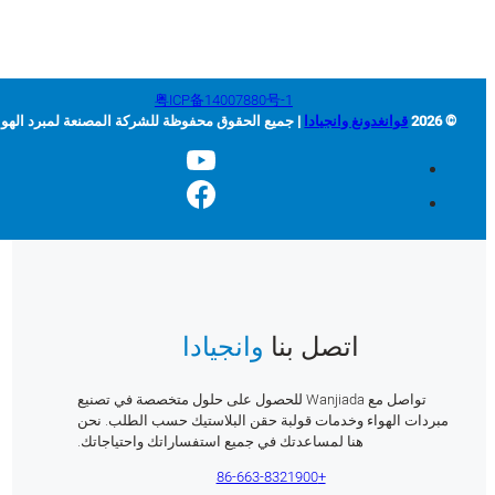
粤ICP备14007880号-1
© 202
قوانغدونغ وانجيادا
| جميع الحقوق محفوظة للشركة المصنعة لمبرد الهواء
اتصل بنا
وانجيادا
تواصل مع Wanjiada للحصول على حلول متخصصة في تصنيع
مبردات الهواء وخدمات قولبة حقن البلاستيك حسب الطلب. نحن
هنا لمساعدتك في جميع استفساراتك واحتياجاتك.
+86-663-8321900