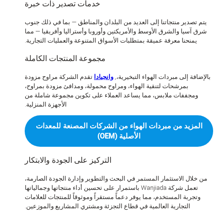
خدمات تصدير ذات خبرة
 تصدير منتجاتنا إلى العديد من البلدان والمناطق — بما في ذلك جنوب
 آسيا والشرق الأوسط والأمريكتين وأوروبا وأستراليا وأفريقيا — مما
يمنحنا معرفة عميقة بمتطلبات الأسواق المتنوعة والعمليات التجارية.
مجموعة المنتجات الكاملة
افة إلى مبردات الهواء التبخيرية،,
وانجيادا
تقدم الشركة مراوح مزودة
بمرشحات لتنقية الهواء، ومراوح محمولة، ومدافئ مزودة بمراوح،
ومجففات ملابس، مما يساعد العملاء على تكوين مجموعة شاملة من
الأجهزة المنزلية.
لمزيد من مبردات الهواء من الشركات المصنعة للمعدات
الأصلية (OEM)
التركيز على الجودة والابتكار
خلال الاستثمار المستمر في البحث والتطوير وإدارة الجودة الصارمة،
تعمل شركة Wanjiada باستمرار على تحسين أداء منتجاتها وجمالياتها
تجربة المستخدم، مما يوفر دعماً مستقراً وموثوقاً للمنتجات للعلامات
التجارية العالمية في قطاع التجزئة ومشتري المشاريع والموزعين.