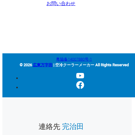
お問い合わせ
+86-663-8321900
wanjiada@gdboost.com
中国広東省揭陽空港経済区東
四路西側
粤協备14007880号-1
© 2026
広東万字田
| 空冷クーラーメーカー All Rights Reserved
連絡先
完治田