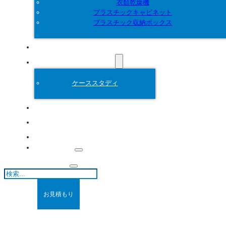
衣類乾燥機
プラスチックキャビネット
プラスチック収納ボックス
カスタマイズ
プラスチック金型
ケーススタディ
について
ブログ
連絡先
検
索
お見積もり