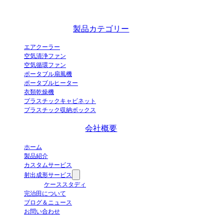
蒸発式エアクーラーの革新的な工業化実証企業であり、中国の卓越した
エアクーラーメーカーです。
製品カテゴリー
エアクーラー
空気清浄ファン
空気循環ファン
ポータブル扇風機
ポータブルヒーター
衣類乾燥機
プラスチックキャビネット
プラスチック収納ボックス
会社概要
ホーム
製品紹介
カスタムサービス
射出成形サービス
ケーススタディ
完治田について
ブログ＆ニュース
お問い合わせ