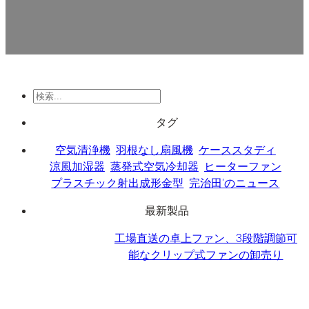
検
索
タグ
空気清浄機
羽根なし扇風機
ケーススタディ
涼風加湿器
蒸発式空気冷却器
ヒーターファン
プラスチック射出成形金型
完治田'のニュース
最新製品
工場直送の卓上ファン、3段階調節可
能なクリップ式ファンの卸売り