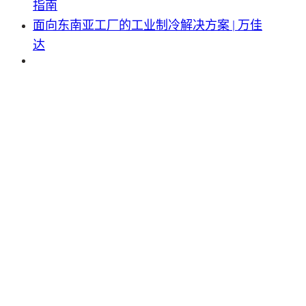
指南
面向东南亚工厂的工业制冷解决方案 | 万佳
达
中国优秀的空气冷却器制造商和蒸发式空气冷却器创新产业化示范企业。