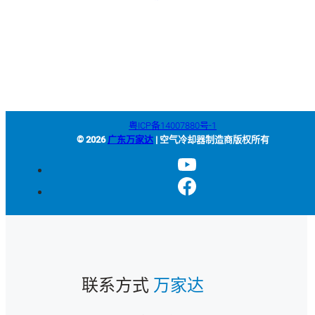
+86-663-8321900
wanjiada@gdboost.com
中国广东省揭阳空港经济区东
四西路西侧
粤ICP备14007880号-1
© 2026
广东万家达
| 空气冷却器制造商版权所有
联系方式
万家达