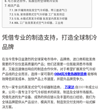
与万家达合作，拓展您的全球制冷业务
相关产品
28 升罐商用批发空气冷却器，带三面进气口
5.5L 家用便携式空气冷却器 工厂批发供应
5.5L 水箱式蒸发冷却器 批发室内蒸发冷却器
80L 工厂批发蒸发式空气冷却器，工业用
凭借专业的制造支持，打造全球制冷
品牌
在当今竞争日益激烈的全球家电市场中，品牌商、进口商和批发商
需要的不仅仅是高质量的产品；他们还需要一位既能洞悉市场需
求，又能迅速做出响应的制造合作伙伴。对于希望扩展其空气冷却
产品线的企业而言，选择一家可靠的
OEM风冷散热器制造商
能够有
效降低研发成本、加快产品上市速度，并提升品牌竞争力。.
作为一家专业的蒸发式空气冷却器制造商，,
万家达
自2001年成立以
来，公司一直专注于空气冷却技术的研发、制造及全球市场服务。
凭借先进的生产设备、成熟的供应链以及丰富的出口经验，我们为
全球品牌提供从产品设计、模具开发、制造到交付支持的一站式解
决方案。.