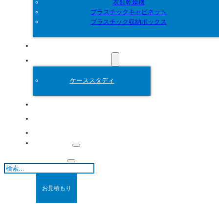
衣類乾燥機
プラスチックキャビネット
プラスチック収納ボックス
カスタマイズ
プラスチック金型
ケーススタディ
について
ブログ
連絡先
検
索
お見積もり