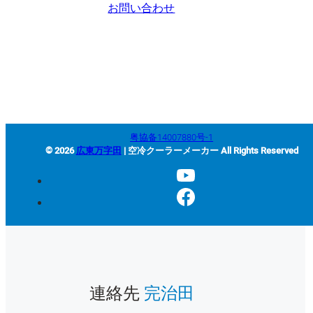
お問い合わせ
+86-663-8321900
wanjiada@gdboost.com
中国広東省揭陽空港経済区東
四路西側
粤協备14007880号-1
© 2026
広東万字田
| 空冷クーラーメーカー All Rights Reserved
連絡先
完治田