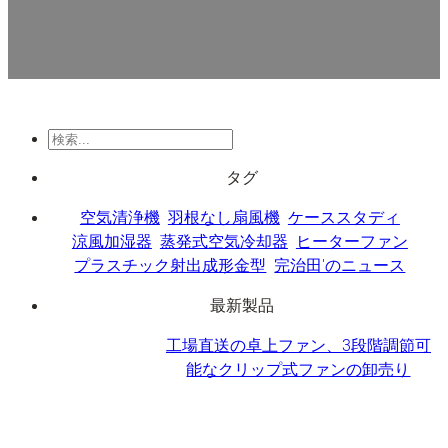
検
索
タグ
空気清浄機
羽根なし扇風機
ケーススタディ
涼風加湿器
蒸発式空気冷却器
ヒーターファン
プラスチック射出成形金型
完治田'のニュース
最新製品
工場直送の卓上ファン、3段階調節可
能なクリップ式ファンの卸売り