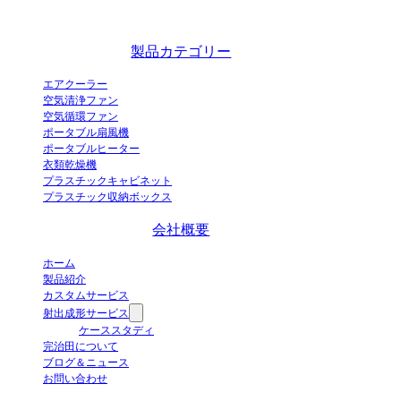
蒸発式エアクーラーの革新的な工業化実証企業であり、中国の卓越した
エアクーラーメーカーです。
製品カテゴリー
エアクーラー
空気清浄ファン
空気循環ファン
ポータブル扇風機
ポータブルヒーター
衣類乾燥機
プラスチックキャビネット
プラスチック収納ボックス
会社概要
ホーム
製品紹介
カスタムサービス
射出成形サービス
ケーススタディ
完治田について
ブログ＆ニュース
お問い合わせ