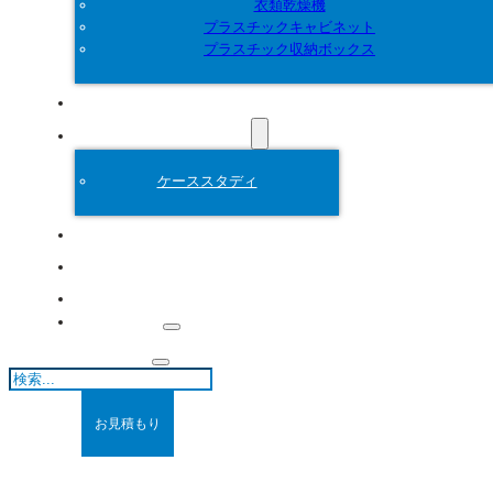
衣類乾燥機
プラスチックキャビネット
プラスチック収納ボックス
カスタマイズ
プラスチック金型
ケーススタディ
について
ブログ
連絡先
検
索
お見積もり