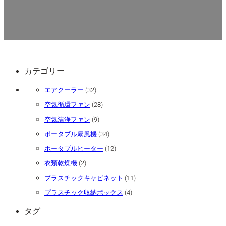
カテゴリー
32
エアクーラー
32
個
28
空気循環ファン
28
の
個
商
9
空気清浄ファン
9
の
品
個
商
34
ポータブル扇風機
34
の
品
個
商
12
ポータブルヒーター
12
の
品
個
商
2
衣類乾燥機
2
の
品
個
商
11
プラスチックキャビネット
11
の
品
個
商
4
プラスチック収納ボックス
4
の
品
個
商
タグ
の
品
商