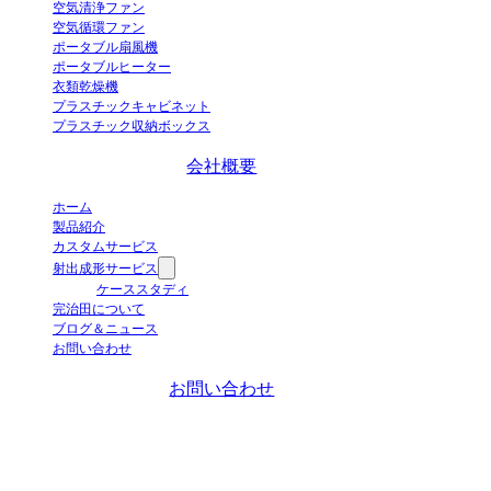
空気清浄ファン
空気循環ファン
ポータブル扇風機
ポータブルヒーター
衣類乾燥機
プラスチックキャビネット
プラスチック収納ボックス
会社概要
ホーム
製品紹介
カスタムサービス
射出成形サービス
ケーススタディ
完治田について
ブログ＆ニュース
お問い合わせ
お問い合わせ
+86-663-8321900
wanjiada@gdboost.com
中国広東省揭陽空港経済区東
四路西側