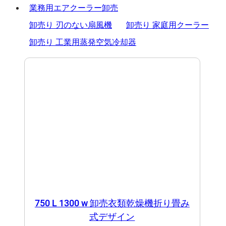
品
業務用エアクーラー卸売
卸売り 刃のない扇風機
卸売り 家庭用クーラー
卸売り 工業用蒸発空気冷却器
750 L 1300 w 卸売衣類乾燥機折り畳み
式デザイン