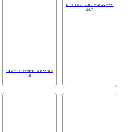
用于泳池露台、天井的户外商用空气冷却
器批发
6 速空气冷却器风扇批发，蒸发冷却器风
扇