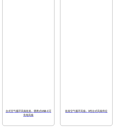
台式空气循环风扇批发，便携式USB-C可
批发空气循环风扇，3档台式风扇供应
充电风扇