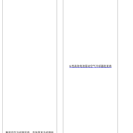
6 档高效电池驱动空气冷却器批发商
散装空气冷却器风扇、高效蒸发冷却器批