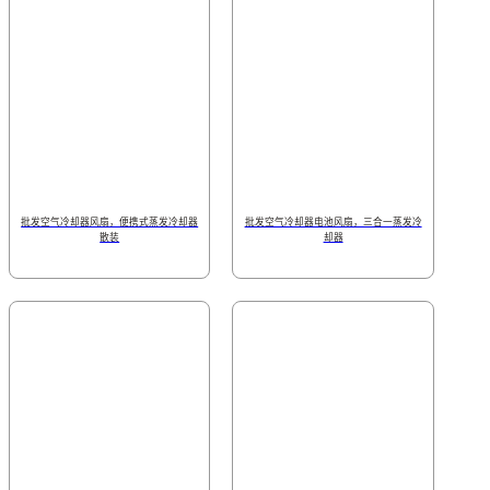
批发空气冷却器风扇，便携式蒸发冷却器
批发空气冷却器电池风扇，三合一蒸发冷
散装
却器