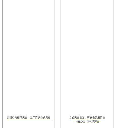
定制空气循环风扇，工厂直销台式风扇
立式风扇批发，可充电无刷直流
（BLDC）空气循环扇