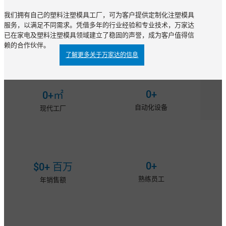
我们拥有自己的塑料注塑模具工厂，可为客户提供定制化注塑模具
服务，以满足不同需求。凭借多年的行业经验和专业技术，万家达
已在家电及塑料注塑模具领域建立了稳固的声誉，成为客户值得信
赖的合作伙伴。
了解更多关于万家达的信息
0
+
0
+㎡
自动化设备
现代工厂
0
+
$
0
+ 百万
熟练员工
年销售额