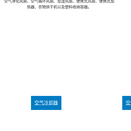
空气净化风扇、空气循环风扇、加湿风扇、便携式风扇、便携式加
热器、衣物烘干机以及塑料收纳容器。
空气冷却器
空