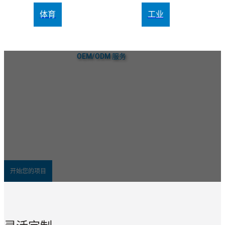
体育
工业
OEM/ODM 服务
定制空气冷却器和便携式风扇解决方
案
作为定制空气冷却器制造商，万家达致力于为您提供高品质的批发
空气冷却器、便携式风扇等产品。我们提供专业的OEM和ODM支
持，帮助您的品牌实现差异化与独特性。与目标受众产生共鸣，提
升品牌知名度，并增强您在市场中的竞争力！
探索我们的定制服务
开始您的项目