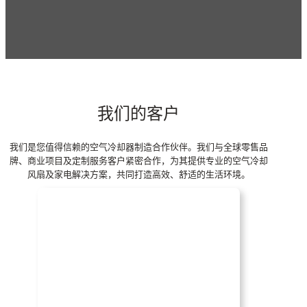
我们的产品都经过 100% 功能和外
订货量可灵活协商。如果您对定制
观检验，每批产品都经过 OQC 抽
空气冷却器批发订单感兴趣，请发
检后出货。我们的所有产品都经过
送询盘。您将以具有竞争力的价格
全面的可靠性测试。
获得最好的服务。
我们的客户
我们是您值得信赖的空气冷却器制造合作伙伴。我们与全球零售品
牌、商业项目及定制服务客户紧密合作，为其提供专业的空气冷却
风扇及家电解决方案，共同打造高效、舒适的生活环境。