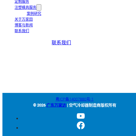
定制服务
注塑模具服务
案例研究
关于万家田
博客与新闻
联系我们
联系我们
+86-663-8321900
wanjiada@gdboost.com
中国广东省揭阳空港经济区东
四西路西侧
粤ICP备14007880号-1
© 2026
广东万家达
| 空气冷却器制造商版权所有