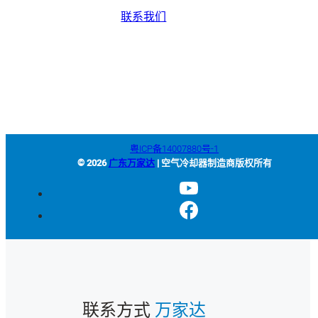
联系我们
+86-663-8321900
wanjiada@gdboost.com
中国广东省揭阳空港经济区东
四西路西侧
粤ICP备14007880号-1
© 2026
广东万家达
| 空气冷却器制造商版权所有
联系方式
万家达