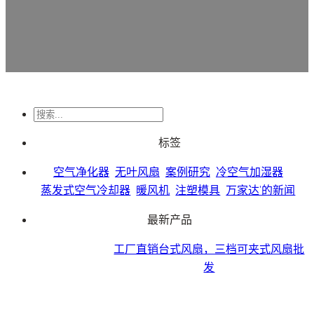
搜
索
标签
空气净化器
无叶风扇
案例研究
冷空气加湿器
蒸发式空气冷却器
暖风机
注塑模具
万家达'的新闻
最新产品
工厂直销台式风扇，三档可夹式风扇批
发