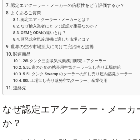
認定エアクーラー・メーカーの信頼性をどう評価するか？
よくあるご質問
認定エア・クーラー・メーカーとは？
なぜ輸入業者にとって認証が重要なのか？
OEMとODMの違いとは？
蒸発式空気冷却機に適した市場とは？
世界の空冷市場拡大に向けて完治田と提携
関連商品
28Lタンク三面吸気式業務用卸売エアクーラー
5.5L 家のための携帯用空気クーラー卸し売り工場供給
5.5L タンク Swamp のクーラーの卸し売り屋内蒸発クーラー
80L 工場卸し売り蒸発空気クーラー、産業使用
連絡先
なぜ認定エアクーラー・メーカ
か？