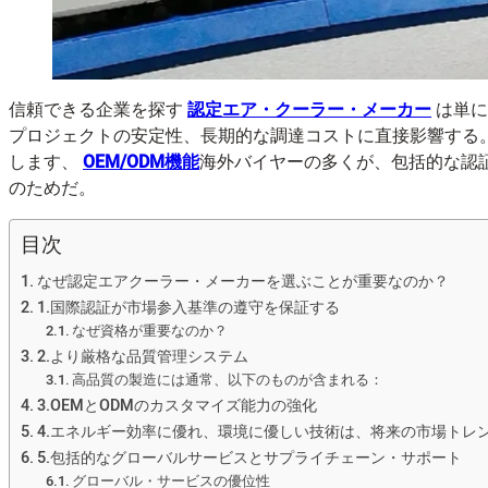
信頼できる企業を探す
認定エア・クーラー・メーカー
は単に
プロジェクトの安定性、長期的な調達コストに直接影響する
します、
OEM/ODM機能
海外バイヤーの多くが、包括的な認
のためだ。
目次
なぜ認定エアクーラー・メーカーを選ぶことが重要なのか？
1.国際認証が市場参入基準の遵守を保証する
なぜ資格が重要なのか？
2.より厳格な品質管理システム
高品質の製造には通常、以下のものが含まれる：
3.OEMとODMのカスタマイズ能力の強化
4.エネルギー効率に優れ、環境に優しい技術は、将来の市場トレ
5.包括的なグローバルサービスとサプライチェーン・サポート
グローバル・サービスの優位性