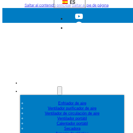
ES
Saltar al contenido principal
Saltar al pie de página
Inicio
Productos
Enfriador de aire
Ventilador purificador de aire
Ventilador de circulación de aire
Ventilador portátil
Calentador portátil
Secadora