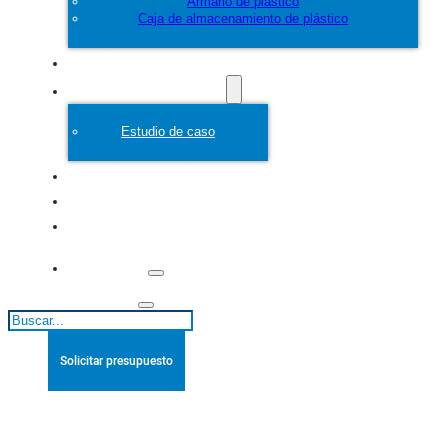
Armario de plástico
Caja de almacenamiento de plástico
Personalice
Molde de plástico
Estudio de caso
Acerca de
Blogs
Póngase en
contacto con
Buscar
Solicitar presupuesto