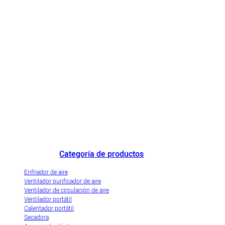
Destacado fabricante de enfriadores de aire de China y empresa de
demostración de industrialización innovadora de enfriadores de aire
evaporativos.
Categoría de productos
Enfriador de aire
Ventilador purificador de aire
Ventilador de circulación de aire
Ventilador portátil
Calentador portátil
Secadora