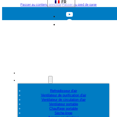
FR
Passer au contenu principal
Passer au pied de page
Accueil
Produits
Refroidisseur d'air
Ventilateur de purification d'air
Ventilateur de circulation d'air
Ventilateur portable
Chauffage portable
Sèche-linge