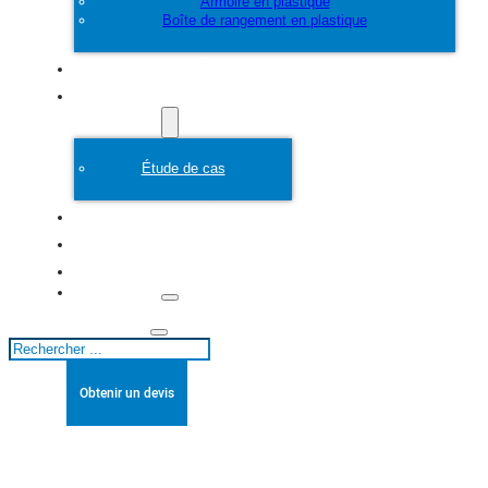
Armoire en plastique
Boîte de rangement en plastique
Personnaliser
Moule en plastique
Étude de cas
A propos de
Blogs
Contact
Rechercher
Obtenir un devis