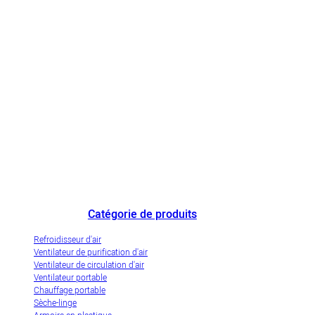
Le plus grand fabricant chinois de refroidisseurs d'air et une entreprise
de démonstration de l'industrialisation innovante des refroidisseurs d'air
par évaporation.
Catégorie de produits
Refroidisseur d'air
Ventilateur de purification d'air
Ventilateur de circulation d'air
Ventilateur portable
Chauffage portable
Sèche-linge