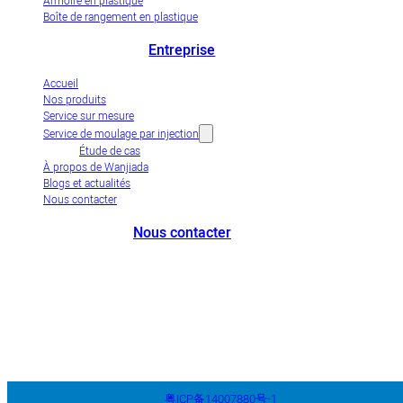
Armoire en plastique
Boîte de rangement en plastique
Entreprise
Accueil
Nos produits
Service sur mesure
Service de moulage par injection
Étude de cas
À propos de Wanjiada
Blogs et actualités
Nous contacter
Nous contacter
+86-663-8321900
wanjiada@gdboost.com
West Of The Dongsizhi Road,
Jieyang Airport Economic Zone, Guangdong Province, China
粤ICP备14007880号-1