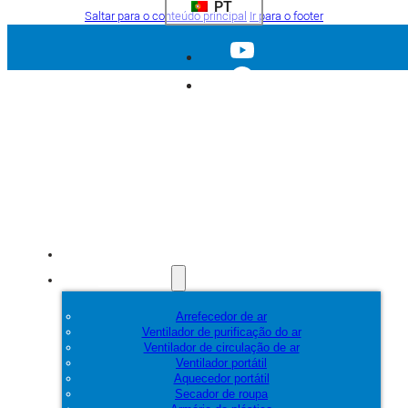
PT
Saltar para o conteúdo principal
Ir para o footer
Início
Produtos
Arrefecedor de ar
Ventilador de purificação do ar
Ventilador de circulação de ar
Ventilador portátil
Aquecedor portátil
Secador de roupa