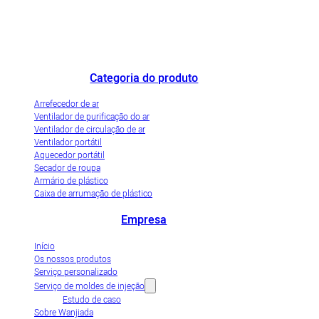
O fabricante de refrigeradores de ar de destaque na China e a empresa de
demonstração de industrialização inovadora de refrigeradores de ar
evaporativos.
Categoria do produto
Arrefecedor de ar
Ventilador de purificação do ar
Ventilador de circulação de ar
Ventilador portátil
Aquecedor portátil
Secador de roupa
Armário de plástico
Caixa de arrumação de plástico
Empresa
Início
Os nossos produtos
Serviço personalizado
Serviço de moldes de injeção
Estudo de caso
Sobre Wanjiada