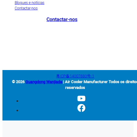
Blogues e notícias
Contactar-nos
Contactar-nos
+86-663-8321900
wanjiada@gdboost.com
West Of The Dongsizhi
Road,Jieyang Airport Economic Zone, Província de Guangdong, China
粤ICP备14007880号-1
© 2026
Guangdong Wanjiada
| Air Cooler Manufacturer Todos os direito
reservados