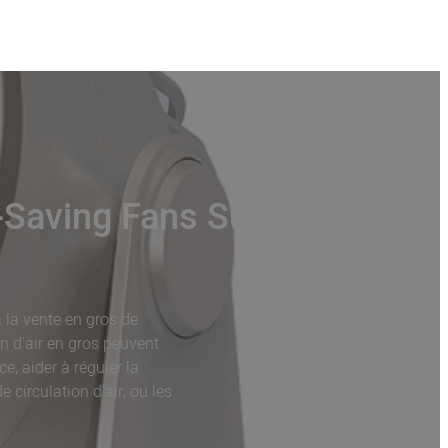
y-Saving Fans Supplier
 la vente en gros de
on d'air en gros peuvent
e, aider à réguler la
circulation d'air, ou les