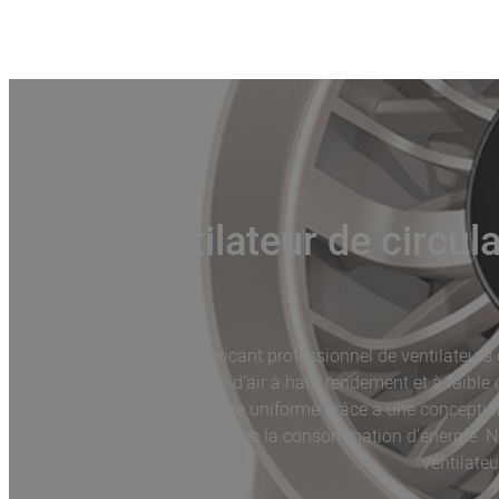
Ventilateur de circul
Nous sommes un fabricant professionnel de ventilateurs de
ventilateurs de circulation d'air à haut rendement et à faibl
distribuer l'air de manière uniforme grâce à une conception 
température intérieure et réduire la consommation d'énergie. N
ventilateu