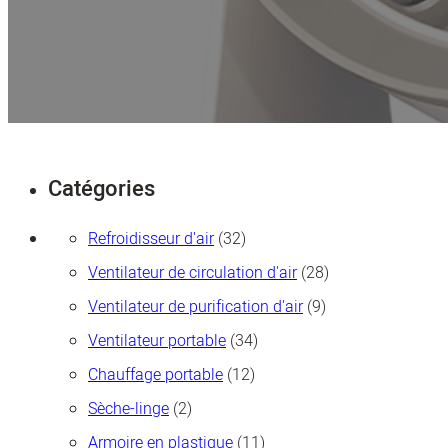
Catégories
32
Refroidisseur d'air
32
produits
28
Ventilateur de circulation d'air
28
produits
9
Ventilateur de purification d'air
9
produits
34
Ventilateur portable
34
produits
12
Chauffage portable
12
produits
2
Sèche-linge
2
produits
11
Armoire en plastique
11