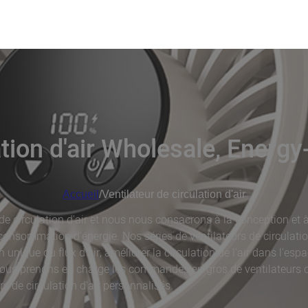
ation d'air Wholesale, Energ
Accueil
/
Ventilateur de circulation d'air
 circulation d'air et nous nous consacrons à la conception et à
e consommation d'énergie. Nos séries de ventilateurs de circulati
unique du flux d'air, améliorer la circulation de l'air dans l'espac
ous prenons en charge les commandes en gros de ventilateurs de 
rs de circulation d'air personnalisés.