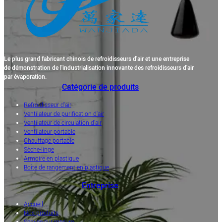
Le plus grand fabricant chinois de refroidisseurs d'air et une entreprise
de démonstration de l'industrialisation innovante des refroidisseurs d'air
par évaporation.
Catégorie de produits
Refroidisseur d'air
Ventilateur de purification d'air
Ventilateur de circulation d'air
Ventilateur portable
Chauffage portable
Sèche-linge
Armoire en plastique
Boîte de rangement en plastique
Entreprise
Accueil
Nos produits
Service sur mesure