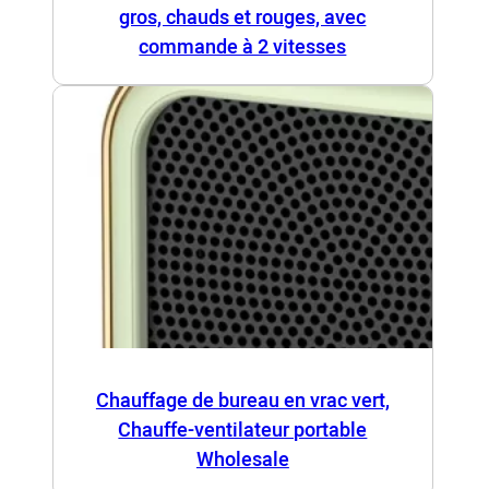
gros, chauds et rouges, avec
commande à 2 vitesses
Chauffage de bureau en vrac vert,
Chauffe-ventilateur portable
Wholesale