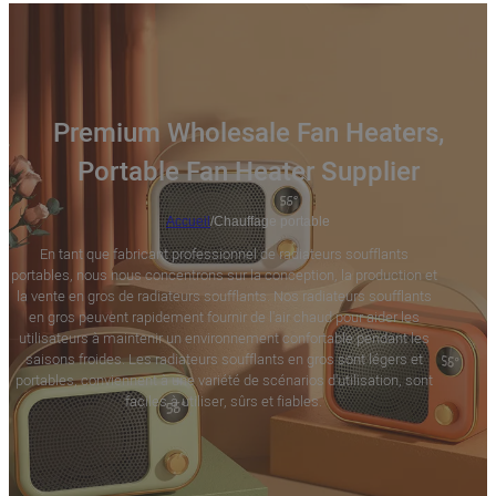
Premium Wholesale Fan Heaters,
Portable Fan Heater Supplier
Accueil
/
Chauffage portable
En tant que fabricant professionnel de radiateurs soufflants
portables, nous nous concentrons sur la conception, la production et
la vente en gros de radiateurs soufflants. Nos radiateurs soufflants
en gros peuvent rapidement fournir de l'air chaud pour aider les
utilisateurs à maintenir un environnement confortable pendant les
saisons froides. Les radiateurs soufflants en gros sont légers et
portables, conviennent à une variété de scénarios d'utilisation, sont
faciles à utiliser, sûrs et fiables.