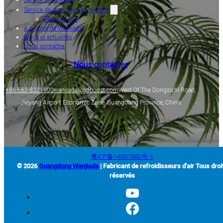
Service de moulage par injection
Étude de cas
À propos de Wanjiada
Blogs et actualités
Nous contacter
Nous contacter
+86-663-8321900
wanjiada@gdboost.com
West Of The Dongsizhi Road,
Jieyang Airport Economic Zone, Guangdong Province, China
粤ICP备14007880号-1
© 2026
Guangdong Wanjiada
| Fabricant de refroidisseurs d'air Tous droi
réservés