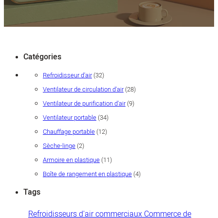
Catégories
32
Refroidisseur d'air
32
produits
28
Ventilateur de circulation d'air
28
produits
9
Ventilateur de purification d'air
9
produits
34
Ventilateur portable
34
produits
12
Chauffage portable
12
produits
2
Sèche-linge
2
produits
11
Armoire en plastique
11
produits
4
Boîte de rangement en plastique
4
produits
Tags
Refroidisseurs d'air commerciaux Commerce de