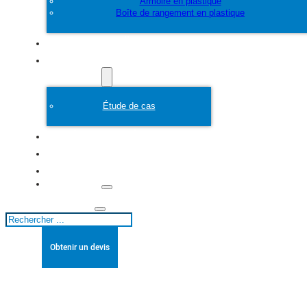
Armoire en plastique
Boîte de rangement en plastique
Personnaliser
Moule en plastique
Étude de cas
A propos de
Blogs
Contact
Rechercher
Obtenir un devis