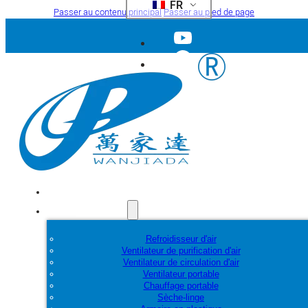
FR
Passer au contenu principal
Passer au pied de page
Accueil
Produits
Refroidisseur d'air
Ventilateur de purification d'air
Ventilateur de circulation d'air
Ventilateur portable
Chauffage portable
Sèche-linge