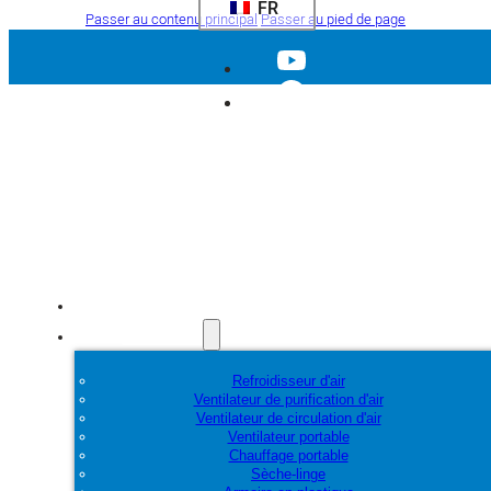
FR
Passer au contenu principal
Passer au pied de page
Accueil
Produits
Refroidisseur d'air
Ventilateur de purification d'air
Ventilateur de circulation d'air
Ventilateur portable
Chauffage portable
Sèche-linge