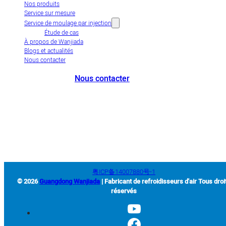
Nos produits
Service sur mesure
Service de moulage par injection
Étude de cas
À propos de Wanjiada
Blogs et actualités
Nous contacter
Nous contacter
+86-663-8321900
wanjiada@gdboost.com
West Of The Dongsizhi Road,
Jieyang Airport Economic Zone, Guangdong Province, China
粤ICP备14007880号-1
© 2026
Guangdong Wanjiada
| Fabricant de refroidisseurs d'air Tous droi
réservés