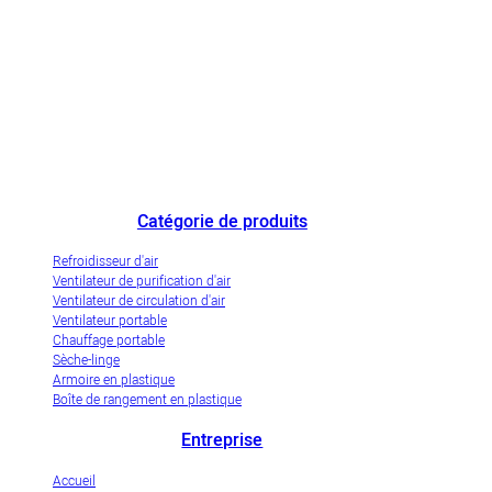
Le plus grand fabricant chinois de refroidisseurs d'air et une entreprise
de démonstration de l'industrialisation innovante des refroidisseurs d'air
par évaporation.
Catégorie de produits
Refroidisseur d'air
Ventilateur de purification d'air
Ventilateur de circulation d'air
Ventilateur portable
Chauffage portable
Sèche-linge
Armoire en plastique
Boîte de rangement en plastique
Entreprise
Accueil