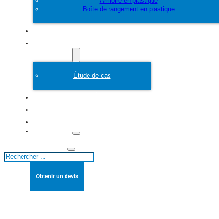
Armoire en plastique
Boîte de rangement en plastique
Personnaliser
Moule en plastique
Étude de cas
A propos de
Blogs
Contact
Rechercher
Obtenir un devis