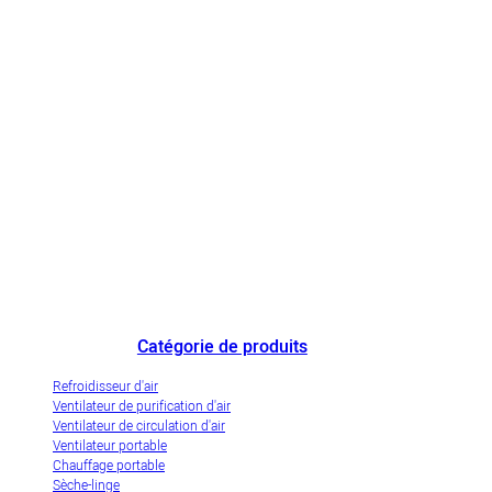
Le plus grand fabricant chinois de refroidisseurs d'air et une entreprise
de démonstration de l'industrialisation innovante des refroidisseurs d'air
par évaporation.
Catégorie de produits
Refroidisseur d'air
Ventilateur de purification d'air
Ventilateur de circulation d'air
Ventilateur portable
Chauffage portable
Sèche-linge