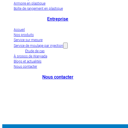
Armoire en plastique
Boîte de rangement en plastique
Entreprise
Accueil
Nos produits
Service sur mesure
Service de moulage par injection
Étude de cas
À propos de Wanjiada
Blogs et actualités
Nous contacter
Nous contacter
+86-663-8321900
wanjiada@gdboost.com
West Of The Dongsizhi Road,
Jieyang Airport Economic Zone, Guangdong Province, China