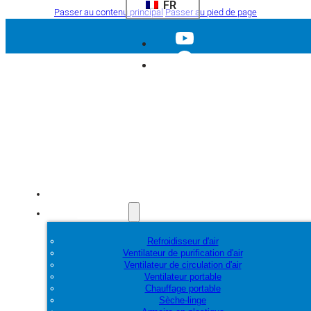
FR
Passer au contenu principal
Passer au pied de page
Accueil
Produits
Refroidisseur d'air
Ventilateur de purification d'air
Ventilateur de circulation d'air
Ventilateur portable
Chauffage portable
Sèche-linge