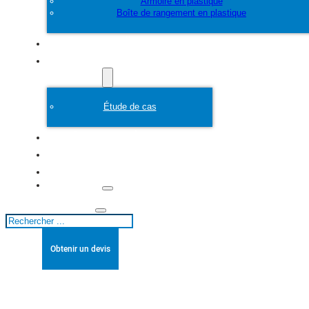
Armoire en plastique
Boîte de rangement en plastique
Personnaliser
Moule en plastique
Étude de cas
A propos de
Blogs
Contact
Rechercher
Obtenir un devis