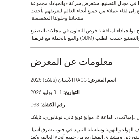
ا في مجال التصنيع، ستعرض شركة «وانجيادا» مجموعة
 إلى لقاء عملاء من جميع أنحاء العالم لتعريفهم بأحدث
منتجاتنا وحلولنا المخصصة.
 «وانجيادا» لمناقشة فرص التعاون في مجالات التصنيع
معلومات عن المعرض
اسم المعرض:
RACC الآسيان (تايلاند) 2026
التواريخ:
1–3 يوليو 2026
رقم الكشك:
D33
 6، موانغ تونغ تاني، نونثابوري، تايلاند
ت التبريد وتكييف الهواء والتهوية وسلسلة التبريد في جنوب شرق آسيا.
ردين ومشتري المشاريع من جميع أنحاء العالم، ويُعد