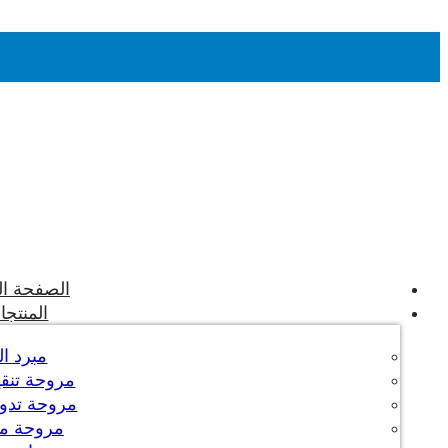
الصفحة ال
المنتجا
مبرد ال
مروحة تنقية
مروحة تدوير
مروحة م