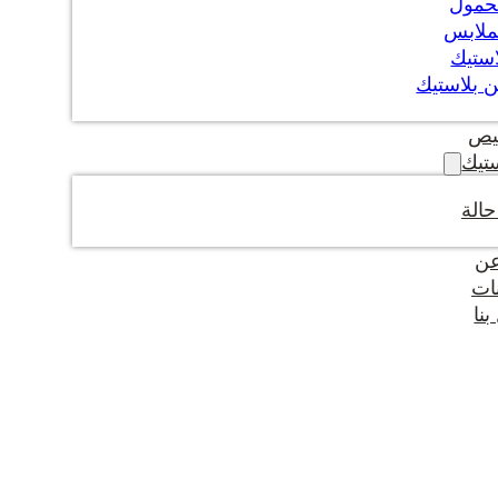
حمول
ملابس
استيك
 بلاستيك
يص
تيك
الة
عن
ات
نا