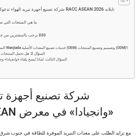
شركة تصنيع أجهزة تبريد الهواء تدعوكم للقاء «وانجيادا» في معرض RACC ASEAN تايلاند 2026
ما هي المنتجات التي س
نرحب بالمشترين من جميع أنحاء العالم في الجناح D33
السؤال 1: هل تقدم شركة Wanjiada خدمات تصنيع المعدات الأصلية (OEM) وتصميم وتصنيع المنتجات (ODM)؟
السؤال 2: هل تحمل المنتجات شهادات اعتماد دولية؟
السؤال الثالث: لماذا يُنصح بلقاء «وانجيادا» 
شركة تصنيع أجهزة تبر
«وانجيادا» في معرض RACC ASEAN تايلاند 2026
مع تزايد الطلب على معدات التبريد الموفرة للطاقة في جنوب شرق آ