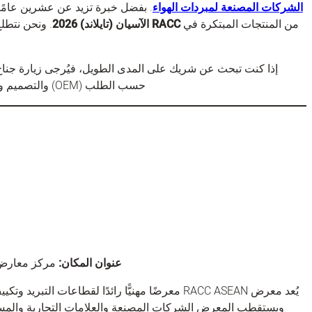
الشركات المصنعة لمبردات الهواء
. بفضل خبرة تزيد عن عشرين عامً
من المنتجات المبتكرة في
RACC الآسيان (تايلاند) 2026
. ونحن نتطلع
إذا كنت تبحث عن شريك على المدى الطويل، فيُرجى زيارة جناح
حسب الطلب (OEM) والتصميم والتصنيع حسب الطلب (ODM) والبيع بالجملة مع فريقنا.
عنوان المكان:
مركز معارض «إمباكت»، القاعة
يُعد معرض RACC ASEAN معرضًا مهنيًّا رائدًا لقطاعا
ويستقطب المعرض الشركات المصنعة والعلامات التجارية والمستو