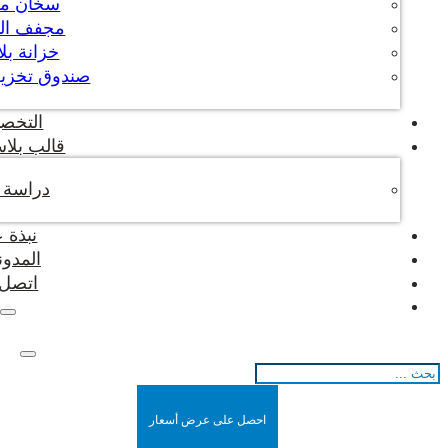
سخان م
مجفف ال
خزانة بل
صندوق تخزين
التخص
قالب بلاس
دراسة ح
نبذة 
المدون
اتصل ب
بحث
احصل على عرض أسعار