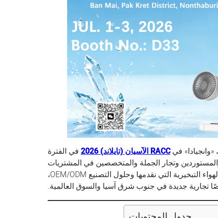
 «وانجيادا» في
RACC الآسيان (تايلاند) 2026
في الفترة
ارية العالمية والمستوردين وتجار الجملة والمتخصصين في المشتريات
. اكتشف أحدث مبردات الهواء التبخيرية التي نقدمها وحلول التصنيع OEM/ODM،
 تجارية جديدة في جنوب شرق آسيا والسوق العالمية.
جدول المحتويات