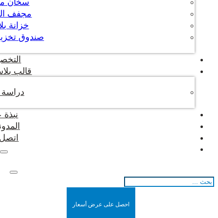
سخان م
مجفف ال
خزانة بل
صندوق تخزين
التخص
قالب بلاس
دراسة ح
نبذة 
المدون
اتصل ب
بحث
احصل على عرض أسعار