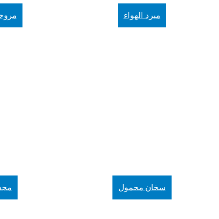
مبرد الهواء
مروحة
سخان محمول
مجف