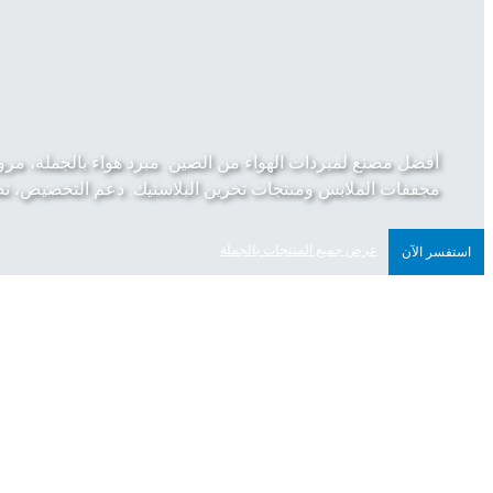
أفضل مصنع لمبردات الهواء من الصين. مبرد هواء بالجملة، مروح
مجففات الملابس ومنتجات تخزين البلاستيك. دعم التخصيص، تصني
عرض جميع المنتجات بالجملة
استفسر الآن