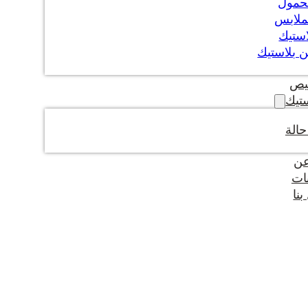
حمول
ملابس
استيك
 بلاستيك
يص
تيك
الة
عن
ات
نا