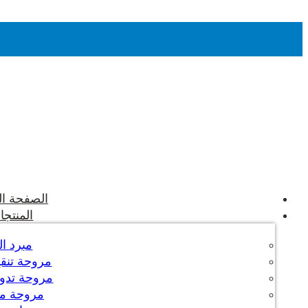
الصفحة ال
المنتجا
مبرد ال
مروحة تنقية
مروحة تدوير
مروحة م