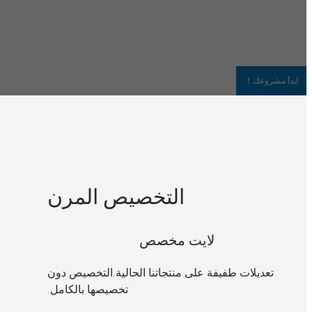
مبردات الهواء
بصفتنا شركة ت
الأصلية وتصنيع التصميم الشخصي لجعل علامتك التجارية فريدة من ن
استكشف خدماتنا المخصصة
ابدأ مشروعك！
التخصيص المرن
لايت مخصص
تعديلات طفيفة على منتجاتنا الحالية.التخصيص دون
تخصيصها بالكامل.