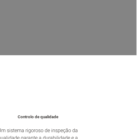
necer serviços eficientes e
rentes indústrias. Quer se
specialistas trabalhará
Controlo de qualidade
Um sistema rigoroso de inspeção da
qualidade garante a durabilidade e a