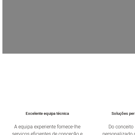
Wanjiada é o principal fabricante de moldes de in
precisos de personalização de moldes de injeção 
trate de uma produção em pequenos lotes ou d
consigo para gara
Excelente equipa técnica
Soluções per
A equipa experiente fornece-lhe
Do conceito 
serviços eficientes de conceção e
personalizado 