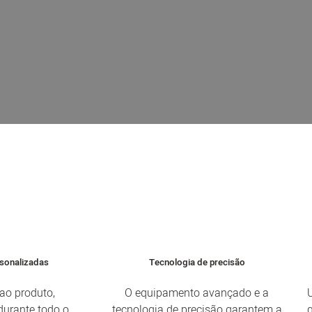
jeção de plástico da China. Concentramo-nos em for
de plástico para satisfazer as necessidades de dife
e um projeto em grande escala, a nossa equipa de e
ntir a apresentação perfeita de cada produto.
sonalizadas
Tecnologia de precisão
ao produto,
O equipamento avançado e a
durante todo o
tecnologia de precisão garantem a