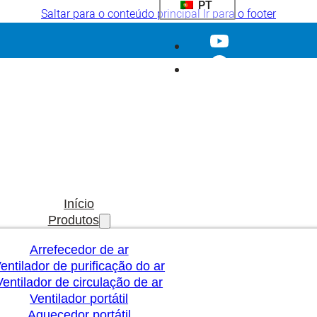
PT
Saltar para o conteúdo principal
Ir para o footer
Início
Produtos
Arrefecedor de ar
entilador de purificação do ar
Ventilador de circulação de ar
Ventilador portátil
Aquecedor portátil