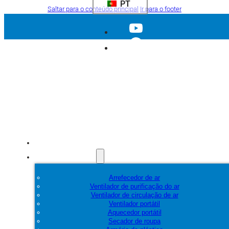
PT
Saltar para o conteúdo principal
Ir para o footer
Início
Produtos
Arrefecedor de ar
Ventilador de purificação do ar
Ventilador de circulação de ar
Ventilador portátil
Aquecedor portátil
Secador de roupa