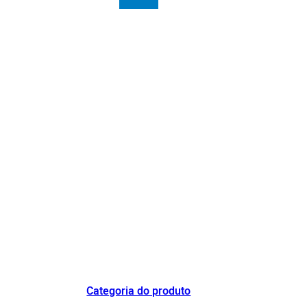
O fabricante de refrigeradores de ar de destaque na China e a empresa de
demonstração de industrialização inovadora de refrigeradores de ar
evaporativos.
Categoria do produto