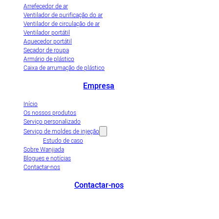
Arrefecedor de ar
Ventilador de purificação do ar
Ventilador de circulação de ar
Ventilador portátil
Aquecedor portátil
Secador de roupa
Armário de plástico
Caixa de arrumação de plástico
Empresa
Início
Os nossos produtos
Serviço personalizado
Serviço de moldes de injeção
Estudo de caso
Sobre Wanjiada
Blogues e notícias
Contactar-nos
Contactar-nos
+86-663-8321900
wanjiada@gdboost.com
West Of The Dongsizhi