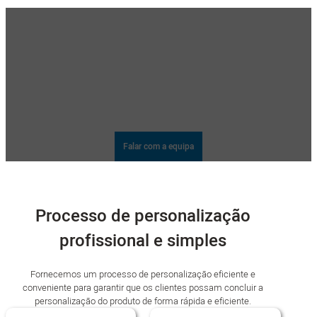
Tem uma ideia de projeto? Aceitamos de bom grado
projectos de qualquer dimensão!
Refrigeradores de ar personalizados, ventiladores de purificação de ar,
ventiladores de circulação de ar, ventiladores portáteis, aquecedores
portáteis, secadores e outros produtos estão disponíveis na Wanjiada!
Dispomos de tecnologia de produção avançada e de uma equipa
profissional de I&D para fazer com que os seus produtos se destaquem no
mercado.
Falar com a equipa
Processo de personalização
profissional e simples
Fornecemos um processo de personalização eficiente e
conveniente para garantir que os clientes possam concluir a
personalização do produto de forma rápida e eficiente.