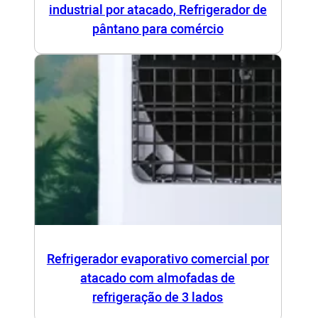
industrial por atacado, Refrigerador de
pântano para comércio
Refrigerador evaporativo comercial por
atacado com almofadas de
refrigeração de 3 lados