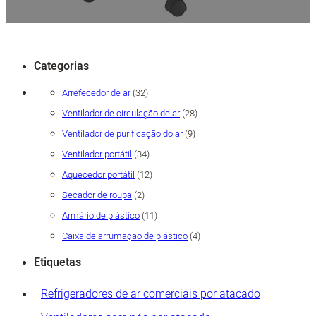
Categorias
32
Arrefecedor de ar
32
produtos
28
Ventilador de circulação de ar
28
produtos
9
Ventilador de purificação do ar
9
produtos
34
Ventilador portátil
34
produtos
12
Aquecedor portátil
12
produtos
2
Secador de roupa
2
produtos
11
Armário de plástico
11
produtos
4
Caixa de arrumação de plástico
4
produtos
Etiquetas
Refrigeradores de ar comerciais por atacado