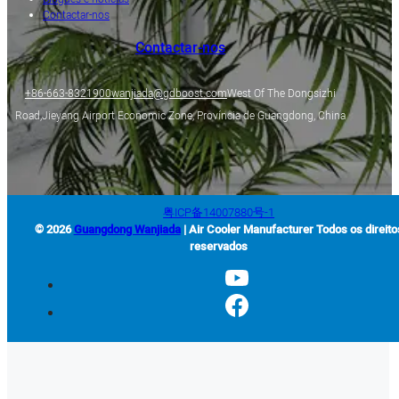
Contactar-nos
Contactar-nos
+86-663-8321900
wanjiada@gdboost.com
West Of The Dongsizhi
Road,Jieyang Airport Economic Zone, Província de Guangdong, China
粤ICP备14007880号-1
© 2026
Guangdong Wanjiada
| Air Cooler Manufacturer Todos os direito
reservados