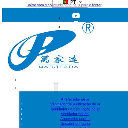
PT
Saltar para o conteúdo principal
Ir para o footer
Início
Produtos
Arrefecedor de ar
Ventilador de purificação do ar
Ventilador de circulação de ar
Ventilador portátil
Aquecedor portátil
Secador de roupa