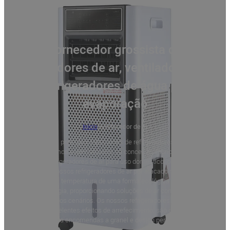
Fornecedor grossista de
refrigeradores de ar, ventiladores para
refrigeradores de água por
evaporação
Início
/
Arrefecedor de ar
Como um dos principais fabricantes de refrigeradores de ar
evaporativos, somos especializados na conceção, fabrico e venda
por grosso de refrigeradores de ar para uso doméstico, comercial e
industrial. Os nossos refrigeradores de ar por atacado reduzem
eficazmente a temperatura de uma forma ecológica e com
poupança de energia, proporcionando soluções de ar confortáveis e
frescas para vários cenários. Os nossos refrigeradores de ar por
atacado têm excelentes efeitos de arrefecimento, são duráveis e
eficientes. Suporta encomendas a granel e design personalizado.