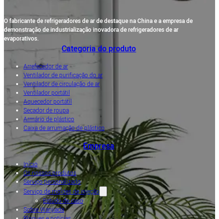
O fabricante de refrigeradores de ar de destaque na China e a empresa de
demonstração de industrialização inovadora de refrigeradores de ar
evaporativos.
Categoria do produto
Arrefecedor de ar
Ventilador de purificação do ar
Ventilador de circulação de ar
Ventilador portátil
Aquecedor portátil
Secador de roupa
Armário de plástico
Caixa de arrumação de plástico
Empresa
Início
Os nossos produtos
Serviço personalizado
Serviço de moldes de injeção
Estudo de caso
Sobre Wanjiada
Blogues e notícias