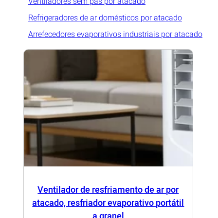
Ventiladores sem pás por atacado
Refrigeradores de ar domésticos por atacado
Arrefecedores evaporativos industriais por atacado
Ventilador de resfriamento de ar por
atacado, resfriador evaporativo portátil
a granel