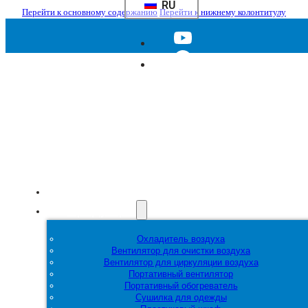
RU
Перейти к основному содержанию
Перейти к нижнему колонтитулу
Главная
Продукция
Охладитель воздуха
Вентилятор для очистки воздуха
Вентилятор для циркуляции воздуха
Портативный вентилятор
Портативный обогреватель
Сушилка для одежды