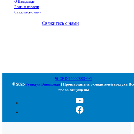
О Ванджиаде
Блоги и новости
Свяжитесь с нами
Свяжитесь с нами
+86-663-8321900
wanjiada@gdboost.com
West Of The Dongsizhi Road,
Jieyang Airport Economic Zone, провинция Гуандун, Китай
粤ICP备14007880号-1
© 2026
Гуандун Ваньцзяда
| Производитель охладителей воздуха Вс
права защищены