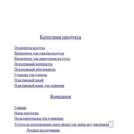
Выдающийся китайский производитель воздухоохладителей и
инновационное предприятие по демонстрации индустриализации
испарительных воздухоохладителей.
Категория продукта
Охладитель воздуха
Вентилятор для очистки воздуха
Вентилятор для циркуляции воздуха
Портативный вентилятор
Портативный обогреватель
Сушилка для одежды
Пластиковый шкаф
Пластиковый ящик для хранения
Компания
Главная
Наши продукты
Пользовательское обслуживание
Услуги по изготовлению пресс-форм для литья под давлением
Деловое исследование