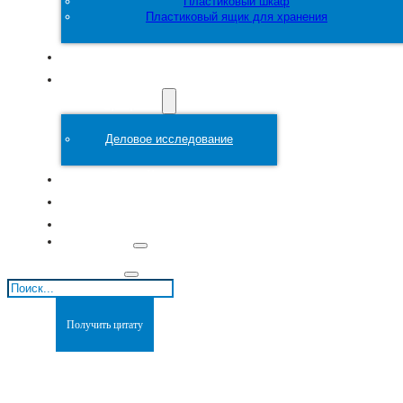
Пластиковый шкаф
Пластиковый ящик для хранения
Настроить
Пластиковая
форма
Деловое исследование
О сайте
Блоги
Связаться с
Поиск
Получить цитату