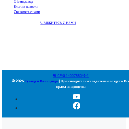
О Ванджиаде
Блоги и новости
Свяжитесь с нами
Свяжитесь с нами
+86-663-8321900
wanjiada@gdboost.com
West Of The Dongsizhi Road,
Jieyang Airport Economic Zone, провинция Гуандун, Китай
粤ICP备14007880号-1
© 2026
Гуандун Ваньцзяда
| Производитель охладителей воздуха Вс
права защищены