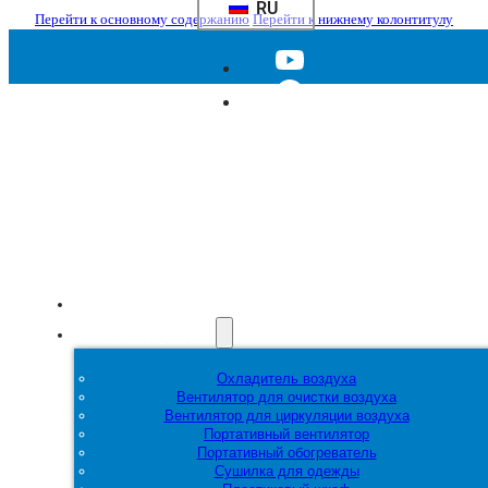
RU
Перейти к основному содержанию
Перейти к нижнему колонтитулу
Главная
Продукция
Охладитель воздуха
Вентилятор для очистки воздуха
Вентилятор для циркуляции воздуха
Портативный вентилятор
Портативный обогреватель
Сушилка для одежды