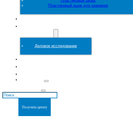
Пластиковый шкаф
Пластиковый ящик для хранения
Настроить
Пластиковая
форма
Деловое исследование
О сайте
Блоги
Связаться с
Поиск
Получить цитату