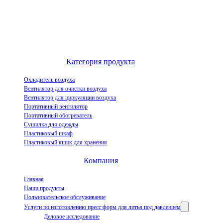
Выдающийся китайский производитель воздухоохладителей и
инновационное предприятие по демонстрации индустриализации
испарительных воздухоохладителей.
Категория продукта
Охладитель воздуха
Вентилятор для очистки воздуха
Вентилятор для циркуляции воздуха
Портативный вентилятор
Портативный обогреватель
Сушилка для одежды
Пластиковый шкаф
Пластиковый ящик для хранения
Компания
Главная
Наши продукты
Пользовательское обслуживание
Услуги по изготовлению пресс-форм для литья под давлением
Деловое исследование