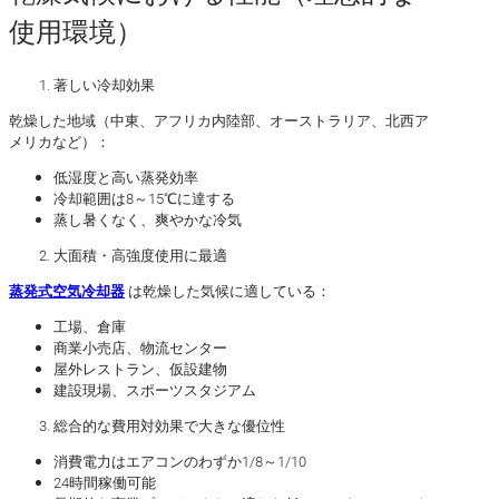
使用環境）
著しい冷却効果
乾燥した地域（中東、アフリカ内陸部、オーストラリア、北西ア
メリカなど）：
低湿度と高い蒸発効率
冷却範囲は8～15℃に達する
蒸し暑くなく、爽やかな冷気
大面積・高強度使用に最適
蒸発式空気冷却器
は乾燥した気候に適している：
工場、倉庫
商業小売店、物流センター
屋外レストラン、仮設建物
建設現場、スポーツスタジアム
総合的な費用対効果で大きな優位性
消費電力はエアコンのわずか1/8～1/10
24時間稼働可能