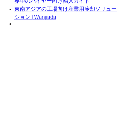
界中のバイヤー向け輸入ガイド
東南アジアの工場向け産業用冷却ソリュー
ション | Wanjiada
蒸発式エアクーラーの革新的な工業化実証企業であり、中国の卓越した