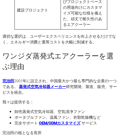
びプロジェクトベース
の用途向けにカスタマ
建設プロジェクト
イズ可能な仕様を備え
た、頑丈で耐久性のあ
るエアクーラー
適切な選択は、ユーザーエクスペリエンスを向上させるだけでな
く、エネルギー消費と運用コストを大幅に削減する。
ワンジダ蒸発式エアクーラーを選
ぶ理由
完治田
2001年に設立され、中国最大かつ最も専門的な企業の一つ
である。
蒸発式空気冷却器メーカー
研究開発、製造、販売、サー
ビスを統合。
我々は提供する：
卸売蒸発式空気冷却器、空気清浄ファン
ポータブルファン、温風ファン、衣類乾燥機など
完全サポート
OEM/ODMカスタマイズ
サービス
完治田の核となる長所