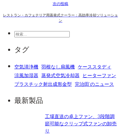
次の投稿
レストラン・カフェテリア用蒸発式クーラー：高効率冷却ソリューショ
ン
検
索
タグ
空気清浄機
羽根なし扇風機
ケーススタディ
涼風加湿器
蒸発式空気冷却器
ヒーターファン
プラスチック射出成形金型
完治田'のニュース
最新製品
工場直送の卓上ファン、3段階調
節可能なクリップ式ファンの卸売
り