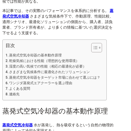
候では性能が異なる。
本記事では、その実際のパフォーマンスを体系的に分析する。
蒸
発式空気冷却器
さまざまな気候条件下で、作動原理、性能比較、
適用シナリオ、最適化ソリューションの側面から、購入者、請負
業者、ブランド所有者が、より多くの情報に基づいた選択決定を
下せるよう支援する。
目次
蒸発式空気冷却器の基本動作原理
乾燥気候における性能（理想的な使用環境）
湿度の高い気候での性能（相応の最適化が必要）
さまざまな気候条件に最適化されたソリューション
蒸発式空気冷却器をターゲット市場に合わせて選ぶには？
ワンジダ蒸発式エアクーラーを選ぶ理由
よくある質問
連絡先
蒸発式空気冷却器の基本動作原理
蒸発式空気冷却器
水が蒸発し、熱を吸収するという自然の物理的
原理によって冷却を実現する：