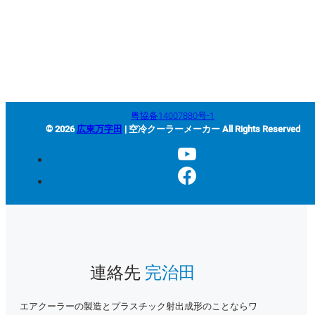
+86-663-8321900
wanjiada@gdboost.com
中国広東省揭陽空港経済区東
四路西側
粤協备14007880号-1
© 2026
広東万字田
| 空冷クーラーメーカー All Rights Reserved
連絡先
完治田
エアクーラーの製造とプラスチック射出成形のことならワ