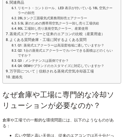
関連商品
リモート・コントロール、LED 表示が付いている 18L 空気クー
ラーの卸売
28Lタンク三面吸気式業務用卸売エアクーラー
5.5L 家のための携帯用空気クーラー卸し売り工場供給
80L 工場卸し売り蒸発空気クーラー、産業使用
蒸発式エアクーラーと従来のエアコンの比較（産業用途）
よくある質問倉庫・工場に関するよくある質問
Q1: 蒸発式エアクーラーは高湿度地域に適していますか？
Q2: 1台の蒸発式エアクーラーでカバーできる面積はどのくらい
ですか？
Q3：メンテナンスは面倒ですか？
Q4: OEMやブランドのカスタマイズに対応していますか？
万字田について｜信頼される蒸発式空気冷却器工場
連絡先
なぜ倉庫や工場に専門的な冷却ソ
リューションが必要なのか？
倉庫や工場での一般的な環境問題には、以下のようなものがあ
る：
広い空間と高い天井は、従来のエアコンでは不十分だっ