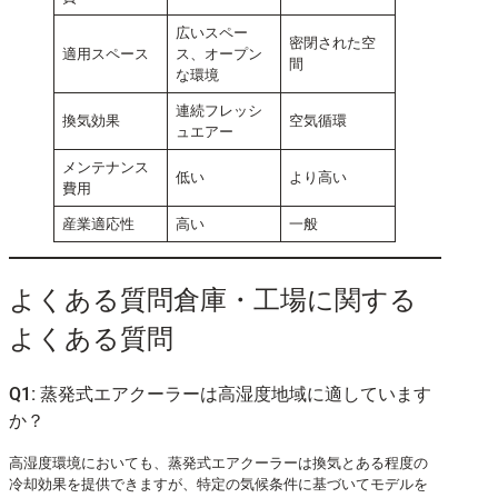
広いスペー
密閉された空
適用スペース
ス、オープン
間
な環境
連続フレッシ
換気効果
空気循環
ュエアー
メンテナンス
低い
より高い
費用
産業適応性
高い
一般
よくある質問倉庫・工場に関する
よくある質問
Q1: 蒸発式エアクーラーは高湿度地域に適しています
か？
高湿度環境においても、蒸発式エアクーラーは換気とある程度の
冷却効果を提供できますが、特定の気候条件に基づいてモデルを