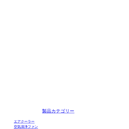
蒸発式エアクーラーの革新的な工業化実証企業であり、中国の卓越した
エアクーラーメーカーです。
製品カテゴリー
エアクーラー
空気清浄ファン