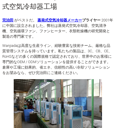
式空気冷却器工場
完治田
がベストだ。
蒸発式空気冷却器メーカー
プライヤー
2001年
に中国に設立されました。弊社は蒸発式空気冷却器、空気清浄
機、空気循環ファン、ファンヒーター、衣類乾燥機の研究開発と
製造の専門家です。
Wanjiadaは高度な生産ライン、経験豊富な技術チーム、厳格な品
質管理システムを持っています。私たちの製品は、3C、CB、CE、
RoHSなどの多くの国際規格で認定されており、世界中のお客様に
専門的なOEM / ODMソリューションを提供することができます。
倉庫や工場に効果的、省エネ、信頼性の高い冷却ソリューション
をお望みなら、ぜひ完治田にご連絡ください。