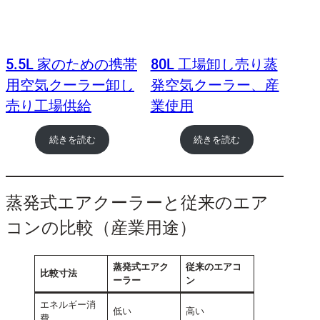
5.5L 家のための携帯
80L 工場卸し売り蒸
用空気クーラー卸し
発空気クーラー、産
売り工場供給
業使用
続きを読む
続きを読む
蒸発式エアクーラーと従来のエア
コンの比較（産業用途）
蒸発式エアク
従来のエアコ
比較寸法
ーラー
ン
エネルギー消
低い
高い
費