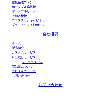
空気循環ファン
ポータブル扇風機
ポータブルヒーター
衣類乾燥機
プラスチックキャビネット
プラスチック収納ボックス
会社概要
ホーム
製品紹介
カスタムサービス
射出成形サービス
ケーススタディ
完治田について
ブログ＆ニュース
お問い合わせ
お問い合わせ
+86-663-8321900
wanjiada@gdboost.com
中国広東省揭陽空港経済区東
四路西側