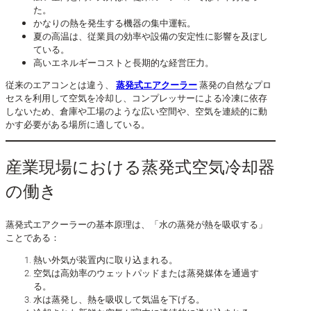
た。
かなりの熱を発生する機器の集中運転。
夏の高温は、従業員の効率や設備の安定性に影響を及ぼし
ている。
高いエネルギーコストと長期的な経営圧力。
従来のエアコンとは違う、
蒸発式エアクーラー
蒸発の自然なプロ
セスを利用して空気を冷却し、コンプレッサーによる冷凍に依存
しないため、倉庫や工場のような広い空間や、空気を連続的に動
かす必要がある場所に適している。
産業現場における蒸発式空気冷却器
の働き
蒸発式エアクーラーの基本原理は、「水の蒸発が熱を吸収する」
ことである：
熱い外気が装置内に取り込まれる。
空気は高効率のウェットパッドまたは蒸発媒体を通過す
る。
水は蒸発し、熱を吸収して気温を下げる。