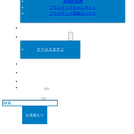
衣類乾燥機
プラスチックキャビネット
プラスチック収納ボックス
カスタマイズ
プラスチック金型
ケーススタディ
について
ブログ
連絡先
検
索
お見積もり