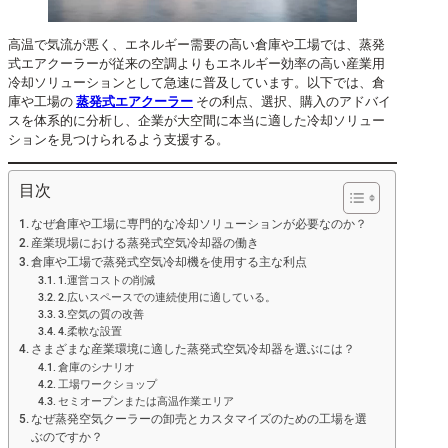
高温で気流が悪く、エネルギー需要の高い倉庫や工場では、蒸発
式エアクーラーが従来の空調よりもエネルギー効率の高い産業用
冷却ソリューションとして急速に普及しています。以下では、倉
庫や工場の
蒸発式エアクーラー
その利点、選択、購入のアドバイ
スを体系的に分析し、企業が大空間に本当に適した冷却ソリュー
ションを見つけられるよう支援する。
目次
なぜ倉庫や工場に専門的な冷却ソリューションが必要なのか？
産業現場における蒸発式空気冷却器の働き
倉庫や工場で蒸発式空気冷却機を使用する主な利点
1.運営コストの削減
2.広いスペースでの連続使用に適している。
3.空気の質の改善
4.柔軟な設置
さまざまな産業環境に適した蒸発式空気冷却器を選ぶには？
倉庫のシナリオ
工場ワークショップ
セミオープンまたは高温作業エリア
なぜ蒸発空気クーラーの卸売とカスタマイズのための工場を選
ぶのですか？