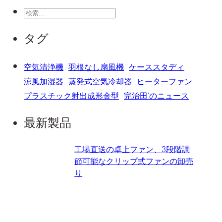
検
索
タグ
空気清浄機
羽根なし扇風機
ケーススタディ
涼風加湿器
蒸発式空気冷却器
ヒーターファン
プラスチック射出成形金型
完治田'のニュース
最新製品
工場直送の卓上ファン、3段階調
節可能なクリップ式ファンの卸売
り