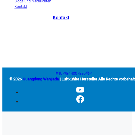
Blogs und Nachrichten
Kontakt
Kontakt
+86-663-8321900
wanjiada@gdboost.com
Westlich der Dongsizhi Road,
Wirtschaftszone Flughafen Jieyang, Provinz Guangdong, China
粤ICP备14007880号-1
© 2026
Guangdong Wanjiada
| Luftkühler Hersteller Alle Rechte vorbehal