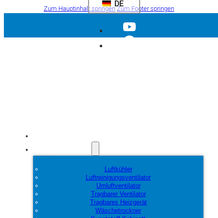
DE
Zum Hauptinhalt springen
Zum Footer springen
Startseite
Produkte
Luftkühler
Luftreinigungsventilator
Umluftventilator
Tragbarer Ventilator
Tragbares Heizgerät
Wäschetrockner