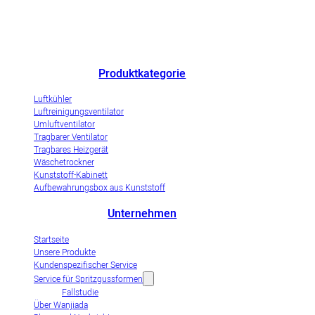
Chinas herausragender Hersteller von Luftkühlern und innovatives
Unternehmen zur Demonstration der Industrialisierung von
Verdunstungsluftkühlern.
Produktkategorie
Luftkühler
Luftreinigungsventilator
Umluftventilator
Tragbarer Ventilator
Tragbares Heizgerät
Wäschetrockner
Kunststoff-Kabinett
Aufbewahrungsbox aus Kunststoff
Unternehmen
Startseite
Unsere Produkte
Kundenspezifischer Service
Service für Spritzgussformen
Fallstudie
Über Wanjiada