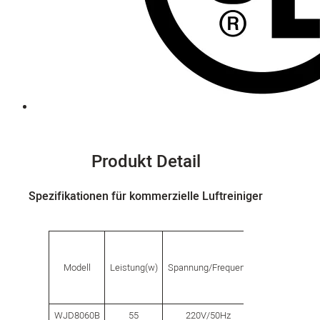
Produkt Detail
Spezifikationen für kommerzielle Luftreiniger
Anwendbare
Modell
Leistung(w)
Spannung/Frequenz
Fläche(㎡)
WJD8060B
55
220V/50Hz
60