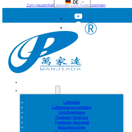
DE
Zum Hauptinhalt springen
Zum Footer springen
Startseite
Produkte
Luftkühler
Luftreinigungsventilator
Umluftventilator
Tragbarer Ventilator
Tragbares Heizgerät
Wäschetrockner