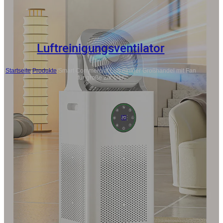
Luftreinigungsventilator
Startseite
/
Produkte
/
Smart Commercial Luftreiniger Großhandel mit Fan
für große Zimmer