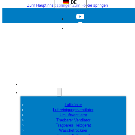
DE
Zum Hauptinhalt springen
Zum Footer springen
Startseite
Produkte
Luftkühler
Luftreinigungsventilator
Umluftventilator
Tragbarer Ventilator
Tragbares Heizgerät
Wäschetrockner