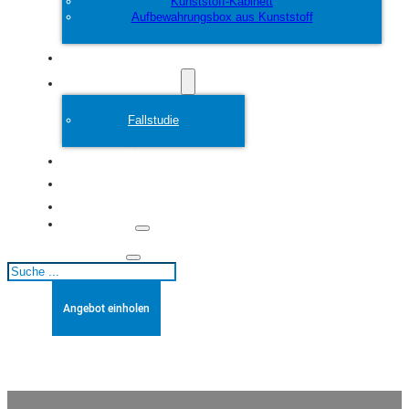
Kunststoff-Kabinett
Aufbewahrungsbox aus Kunststoff
Anpassen
Plastikform
Fallstudie
Über
Blogs
Kontakt
Suchen
Angebot einholen