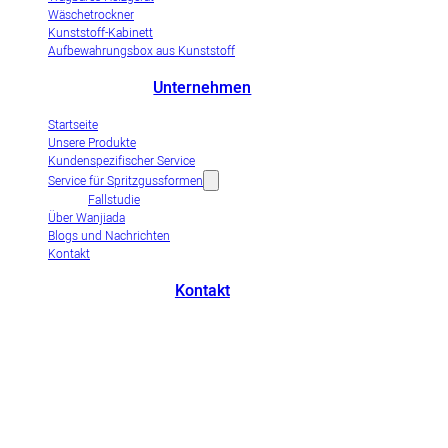
Wäschetrockner
Kunststoff-Kabinett
Aufbewahrungsbox aus Kunststoff
Unternehmen
Startseite
Unsere Produkte
Kundenspezifischer Service
Service für Spritzgussformen
Fallstudie
Über Wanjiada
Blogs und Nachrichten
Kontakt
Kontakt
+86-663-8321900
wanjiada@gdboost.com
Westlich der Dongsizhi Road,
Wirtschaftszone Flughafen Jieyang, Provinz Guangdong, China