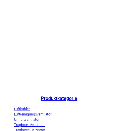
Chinas herausragender Hersteller von Luftkühlern und innovatives
Unternehmen zur Demonstration der Industrialisierung von
Verdunstungsluftkühlern.
Produktkategorie
Luftkühler
Luftreinigungsventilator
Umluftventilator
Tragbarer Ventilator
Tragbares Heizgerät