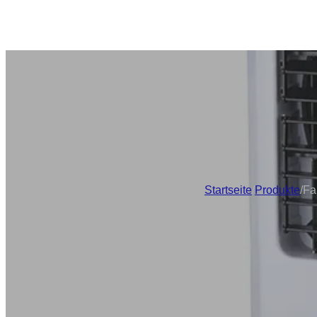
Startseite
/
Produkte
/
Fa