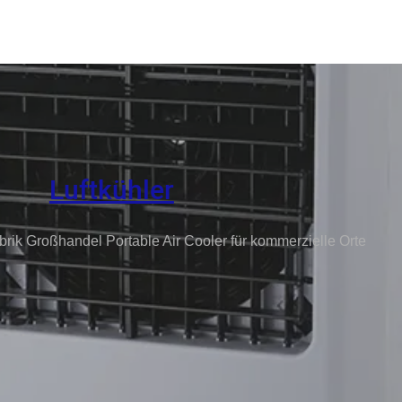
Luftkühler
brik Großhandel Portable Air Cooler für kommerzielle Orte