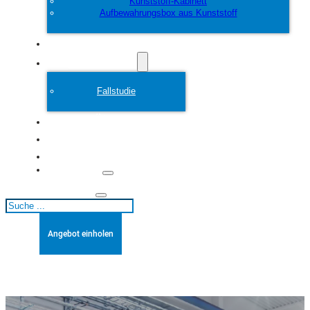
Kunststoff-Kabinett
Aufbewahrungsbox aus Kunststoff
Anpassen
Plastikform
Fallstudie
Über
Blogs
Kontakt
Suchen
Angebot einholen