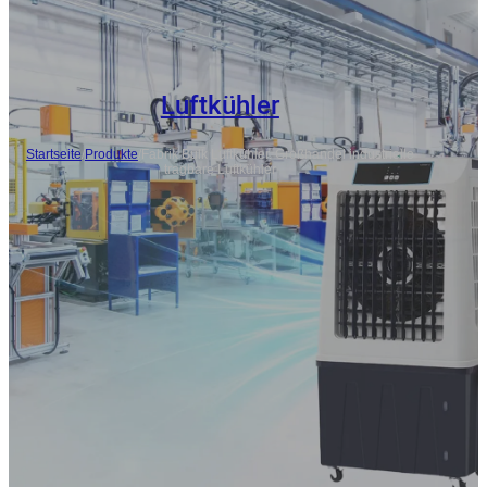
Luftkühler
Startseite
/
Produkte
/
Fabrik Bulk Luftkühler, Großhandel industrielle
tragbare Luftkühler