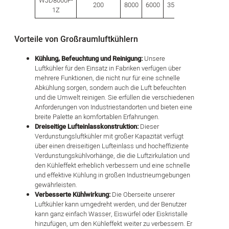
WJD8000F-
200
8000
6000
3500
80.0
1Z
Vorteile von Großraumluftkühlern
Kühlung, Befeuchtung und Reinigung:
Unsere
Luftkühler für den Einsatz in Fabriken verfügen über
mehrere Funktionen, die nicht nur für eine schnelle
Abkühlung sorgen, sondern auch die Luft befeuchten
und die Umwelt reinigen. Sie erfüllen die verschiedenen
Anforderungen von Industriestandorten und bieten eine
breite Palette an komfortablen Erfahrungen.
Dreiseitige Lufteinlasskonstruktion:
Dieser
Verdunstungsluftkühler mit großer Kapazität verfügt
über einen dreiseitigen Lufteinlass und hocheffiziente
Verdunstungskühlvorhänge, die die Luftzirkulation und
den Kühleffekt erheblich verbessern und eine schnelle
und effektive Kühlung in großen Industrieumgebungen
gewährleisten.
Verbesserte Kühlwirkung:
Die Oberseite unserer
Luftkühler kann umgedreht werden, und der Benutzer
kann ganz einfach Wasser, Eiswürfel oder Eiskristalle
hinzufügen, um den Kühleffekt weiter zu verbessern. Er