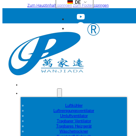
DE
Zum Hauptinhalt springen
Zum Footer springen
Startseite
Produkte
Luftkühler
Luftreinigungsventilator
Umluftventilator
Tragbarer Ventilator
Tragbares Heizgerät
Wäschetrockner