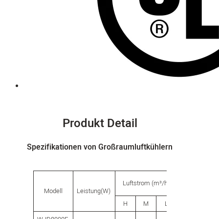
Produkt Detail
Spezifikationen von Großraumluftkühlern
Fassungsver
Luftstrom (m³/h)
Modell
Leistung(W)
des Wasser
(L)
H
M
L