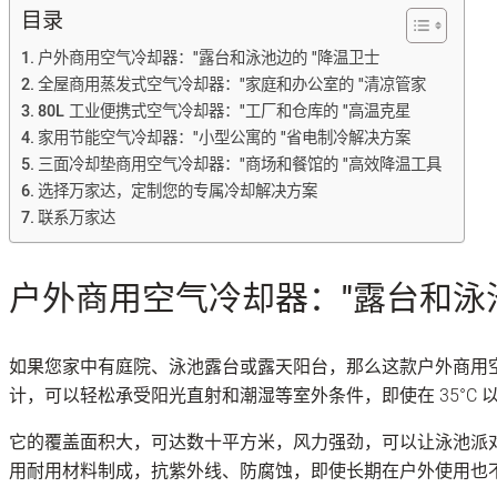
目录
户外商用空气冷却器："露台和泳池边的 "降温卫士
全屋商用蒸发式空气冷却器："家庭和办公室的 "清凉管家
80L 工业便携式空气冷却器："工厂和仓库的 "高温克星
家用节能空气冷却器："小型公寓的 "省电制冷解决方案
三面冷却垫商用空气冷却器："商场和餐馆的 "高效降温工具
选择万家达，定制您的专属冷却解决方案
联系万家达
户外商用空气冷却器："露台和泳池
如果您家中有庭院、泳池露台或露天阳台，那么这款户外商用
计，可以轻松承受阳光直射和潮湿等室外条件，即使在 35°C
它的覆盖面积大，可达数十平方米，风力强劲，可以让泳池派
用耐用材料制成，抗紫外线、防腐蚀，即使长期在户外使用也