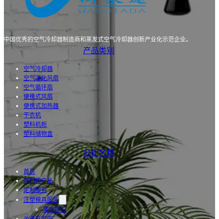
中国优秀的空气冷却器制造商和蒸发式空气冷却器创新产业化示范企业。
产品类别
空气冷却器
空气净化风扇
空气循环扇
便携式风扇
便携式加热器
干衣机
塑料机柜
塑料储物盒
公司名称
首页
我们的产品
定制服务
注塑模具服务
案例研究
关于万家田