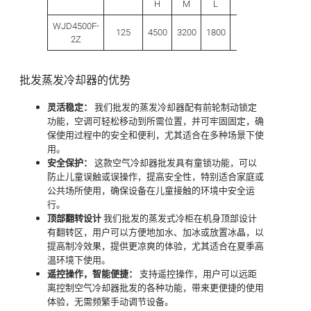
H
M
L
L
WJD4500F-
125
4500
3200
1800
42.0
500
4
2Z
批发蒸发冷却器的优势
灵活稳定：
我们批发的蒸发冷却器配有前轮制动锁定
功能，空调可轻松移动到所需位置，并可牢固固定，确
保使用过程中的安全和便利，尤其适合在多种场景下使
用。
安全保护：
这款空气冷却器批发具有童锁功能，可以
防止儿童误触或误操作，提高安全性，特别适合家庭或
公共场所使用，确保设备在儿童接触的环境中安全运
行。
顶部翻转设计
我们批发的蒸发式冷柜在机身顶部设计
有翻转区，用户可以方便地加水、加冰或放置冰晶，以
提高制冷效果，提供更凉爽的体验，尤其适合在夏季高
温环境下使用。
遥控操作，智能便捷：
支持遥控操作，用户可以远距
离控制空气冷却器批发的各种功能，带来更便捷的使用
体验，无需频繁手动调节设备。