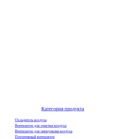
Выдающийся китайский производитель воздухоохладителей и
инновационное предприятие по демонстрации индустриализации
испарительных воздухоохладителей.
Категория продукта
Охладитель воздуха
Вентилятор для очистки воздуха
Вентилятор для циркуляции воздуха
Портативный вентилятор