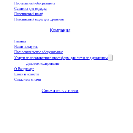
Портативный обогреватель
Сушилка для одежды
Пластиковый шкаф
Пластиковый ящик для хранения
Компания
Главная
Наши продукты
Пользовательское обслуживание
Услуги по изготовлению пресс-форм для литья под давлением
Деловое исследование
О Ванджиаде
Блоги и новости
Свяжитесь с нами
Свяжитесь с нами
+86-663-8321900
wanjiada@gdboost.com
West Of The Dongsizhi Road,
Jieyang Airport Economic Zone, провинция Гуандун, Китай