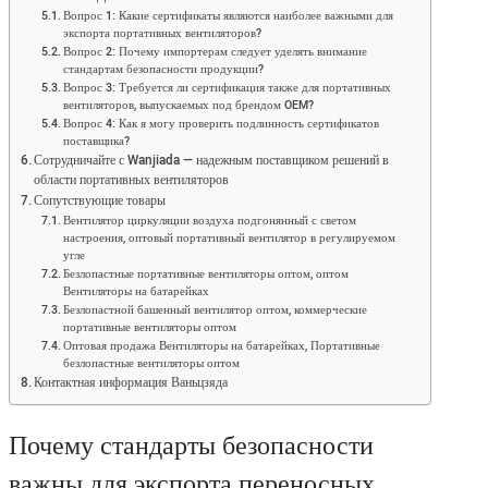
Вопрос 1: Какие сертификаты являются наиболее важными для
экспорта портативных вентиляторов?
Вопрос 2: Почему импортерам следует уделять внимание
стандартам безопасности продукции?
Вопрос 3: Требуется ли сертификация также для портативных
вентиляторов, выпускаемых под брендом OEM?
Вопрос 4: Как я могу проверить подлинность сертификатов
поставщика?
Сотрудничайте с Wanjiada — надежным поставщиком решений в
области портативных вентиляторов
Сопутствующие товары
Вентилятор циркуляции воздуха подгонянный с светом
настроения, оптовый портативный вентилятор в регулируемом
угле
Безлопастные портативные вентиляторы оптом, оптом
Вентиляторы на батарейках
Безлопастной башенный вентилятор оптом, коммерческие
портативные вентиляторы оптом
Оптовая продажа Вентиляторы на батарейках, Портативные
безлопастные вентиляторы оптом
Контактная информация Ваньцзяда
Почему стандарты безопасности
важны для экспорта переносных