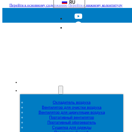
RU
Перейти к основному содержанию
Перейти к нижнему колонтитулу
Главная
Продукция
Охладитель воздуха
Вентилятор для очистки воздуха
Вентилятор для циркуляции воздуха
Портативный вентилятор
Портативный обогреватель
Сушилка для одежды