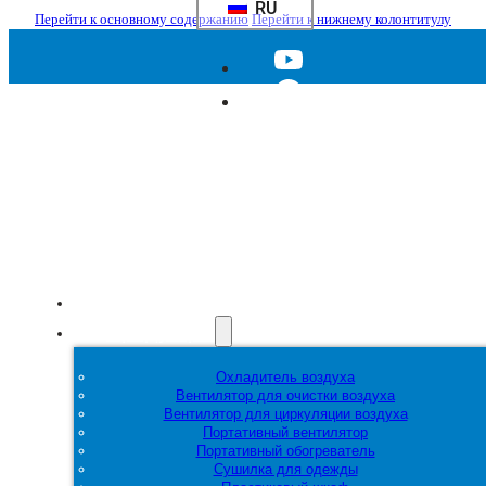
RU
Перейти к основному содержанию
Перейти к нижнему колонтитулу
Главная
Продукция
Охладитель воздуха
Вентилятор для очистки воздуха
Вентилятор для циркуляции воздуха
Портативный вентилятор
Портативный обогреватель
Сушилка для одежды