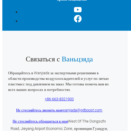
Связаться с
Ваньцзяда
Обращайтесь в Wanjiada за экспертными решениями в
области производства воздухоохладителей и услуг по литью
пластмасс под давлением на заказ. Мы готовы помочь вам во
всех ваших вопросах и потребностях.
+86-663-8321900
Не стесняйтесь звонить нам
wanjiada@gdboost.com
Не стесняйтесь обращаться к нам
West Of The Dongsizhi
Road, Jieyang Airport Economic Zone, провинция Гуандун,