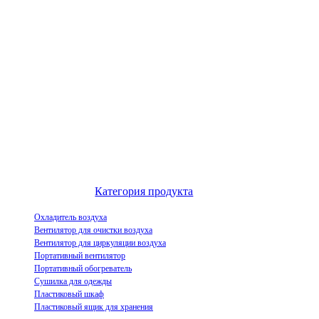
Выдающийся китайский производитель воздухоохладителей и
инновационное предприятие по демонстрации индустриализации
испарительных воздухоохладителей.
Категория продукта
Охладитель воздуха
Вентилятор для очистки воздуха
Вентилятор для циркуляции воздуха
Портативный вентилятор
Портативный обогреватель
Сушилка для одежды
Пластиковый шкаф
Пластиковый ящик для хранения