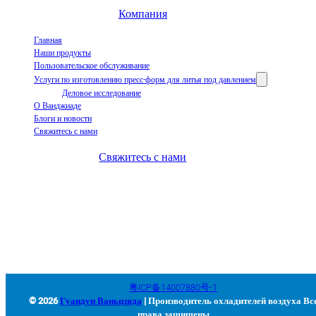
Компания
Главная
Наши продукты
Пользовательское обслуживание
Услуги по изготовлению пресс-форм для литья под давлением
Деловое исследование
О Ванджиаде
Блоги и новости
Свяжитесь с нами
Свяжитесь с нами
+86-663-8321900
wanjiada@gdboost.com
West Of The Dongsizhi Road,
Jieyang Airport Economic Zone, провинция Гуандун, Китай
粤ICP备14007880号-1
© 2026
Гуандун Ваньцзяда
| Производитель охладителей воздуха Вс
права защищены