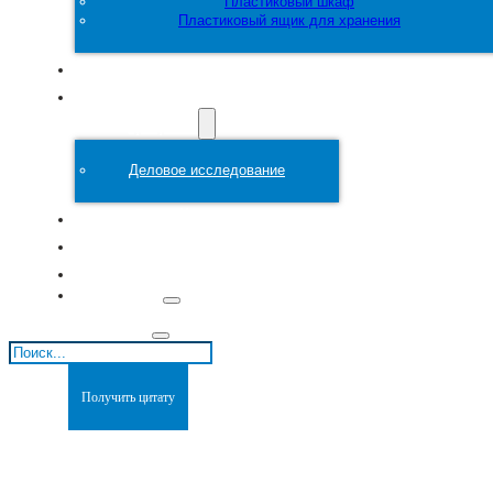
Пластиковый шкаф
Пластиковый ящик для хранения
Настроить
Пластиковая
форма
Деловое исследование
О сайте
Блоги
Связаться с
Поиск
Получить цитату