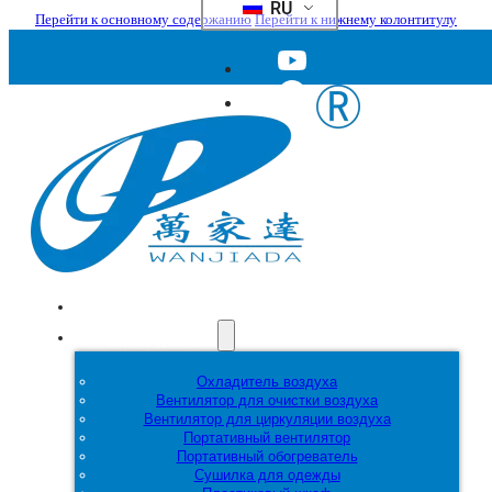
RU
Перейти к основному содержанию
Перейти к нижнему колонтитулу
Главная
Продукция
Охладитель воздуха
Вентилятор для очистки воздуха
Вентилятор для циркуляции воздуха
Портативный вентилятор
Портативный обогреватель
Сушилка для одежды