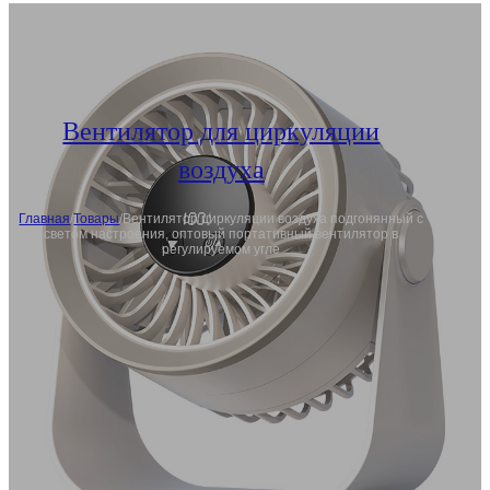
Вентилятор для циркуляции
воздуха
Главная
/
Товары
/
Вентилятор циркуляции воздуха подгонянный с
светом настроения, оптовый портативный вентилятор в
регулируемом угле