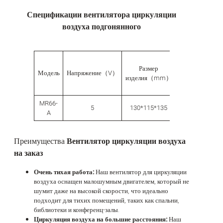
Спецификации вентилятора циркуляции
воздуха подгонянного
Размер
Размер
Модель
Напряжение（V）
изделия（mm）
упаковки（m
MR66-
5
130*115*135
135*135*150
A
Преимущества
Вентилятор циркуляции воздуха
на заказ
Очень тихая работа:
Наш вентилятор для циркуляции
воздуха оснащен малошумным двигателем, который не
шумит даже на высокой скорости, что идеально
подходит для тихих помещений, таких как спальни,
библиотеки и конференц-залы.
Циркуляция воздуха на большие расстояния:
Наш