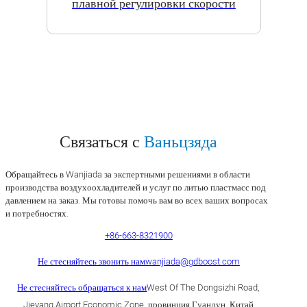
плавной регулировки скорости
Связаться с
Ваньцзяда
Обращайтесь в Wanjiada за экспертными решениями в области
производства воздухоохладителей и услуг по литью пластмасс под
давлением на заказ. Мы готовы помочь вам во всех ваших вопросах
и потребностях.
+86-663-8321900
Не стесняйтесь звонить нам
wanjiada@gdboost.com
Не стесняйтесь обращаться к нам
West Of The Dongsizhi Road,
Jieyang Airport Economic Zone, провинция Гуандун, Китай