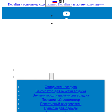
RU
Перейти к основному содержанию
Перейти к нижнему колонтитулу
Главная
Продукция
Охладитель воздуха
Вентилятор для очистки воздуха
Вентилятор для циркуляции воздуха
Портативный вентилятор
Портативный обогреватель
Сушилка для одежды