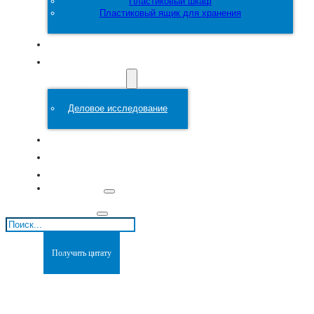
Пластиковый шкаф
Пластиковый ящик для хранения
Настроить
Пластиковая
форма
Деловое исследование
О сайте
Блоги
Связаться с
Поиск
Получить цитату