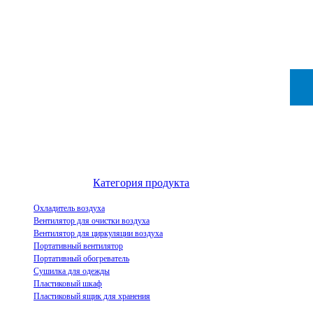
Выдающийся китайский производитель воздухоохладителей и
инновационное предприятие по демонстрации индустриализации
испарительных воздухоохладителей.
Категория продукта
Охладитель воздуха
Вентилятор для очистки воздуха
Вентилятор для циркуляции воздуха
Портативный вентилятор
Портативный обогреватель
Сушилка для одежды
Пластиковый шкаф
Пластиковый ящик для хранения