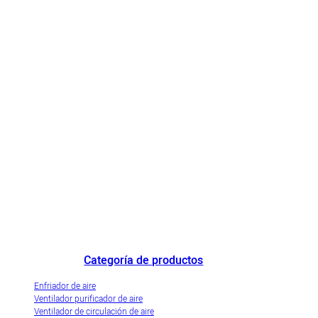
Destacado fabricante de enfriadores de aire de China y empresa de
demostración de industrialización innovadora de enfriadores de aire
evaporativos.
Categoría de productos
Enfriador de aire
Ventilador purificador de aire
Ventilador de circulación de aire