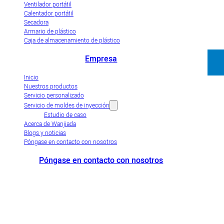
Ventilador portátil
Calentador portátil
Secadora
Armario de plástico
Caja de almacenamiento de plástico
Empresa
Inicio
Nuestros productos
Servicio personalizado
Servicio de moldes de inyección
Estudio de caso
Acerca de Wanjiada
Blogs y noticias
Póngase en contacto con nosotros
Póngase en contacto con nosotros
+86-663-8321900
wanjiada@gdboost.com
West Of The Dongsizhi
Road,Zona Económica del Aeropuerto de Jieyang, Provincia de
Guangdong, China