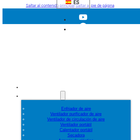
ES
Saltar al contenido principal
Saltar al pie de página
Inicio
Productos
Enfriador de aire
Ventilador purificador de aire
Ventilador de circulación de aire
Ventilador portátil
Calentador portátil
Secadora