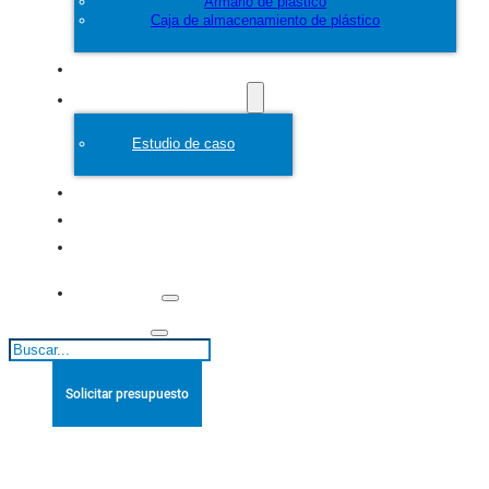
Armario de plástico
Caja de almacenamiento de plástico
Personalice
Molde de plástico
Estudio de caso
Acerca de
Blogs
Póngase en
contacto con
Buscar
Solicitar presupuesto