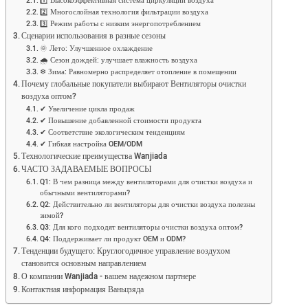
1️⃣ Высокоэффективная система циркуляции воздуха
2️⃣ Многослойная технология фильтрации воздуха
3️⃣ Режим работы с низким энергопотреблением
Сценарии использования в разные сезоны
🌞 Лето: Улучшенное охлаждение
🌧 Сезон дождей: улучшает влажность воздуха
❄ Зима: Равномерно распределяет отопление в помещении
Почему глобальные покупатели выбирают Вентиляторы очистки
воздуха оптом?
✔ Увеличение цикла продаж
✔ Повышение добавленной стоимости продукта
✔ Соответствие экологическим тенденциям
✔ Гибкая настройка OEM/ODM
Технологические преимущества Wanjiada
ЧАСТО ЗАДАВАЕМЫЕ ВОПРОСЫ
Q1: В чем разница между вентиляторами для очистки воздуха и
обычными вентиляторами?
Q2: Действительно ли вентиляторы для очистки воздуха полезны
зимой?
Q3: Для кого подходят вентиляторы очистки воздуха оптом?
Q4: Поддерживает ли продукт OEM и ODM?
Тенденции будущего: Круглогодичное управление воздухом
становится основным направлением
О компании Wanjiada - вашем надежном партнере
Контактная информация Ваньцзяда