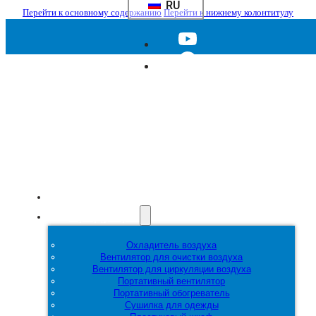
RU
Перейти к основному содержанию
Перейти к нижнему колонтитулу
Главная
Продукция
Охладитель воздуха
Вентилятор для очистки воздуха
Вентилятор для циркуляции воздуха
Портативный вентилятор
Портативный обогреватель
Сушилка для одежды