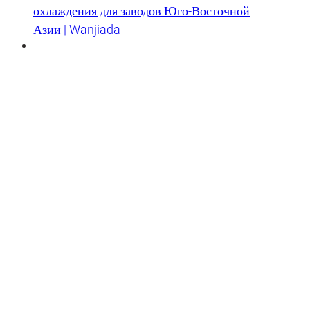
охлаждения для заводов Юго-Восточной
Азии | Wanjiada
Выдающийся китайский производитель воздухоохладителей и
инновационное предприятие по демонстрации индустриализации