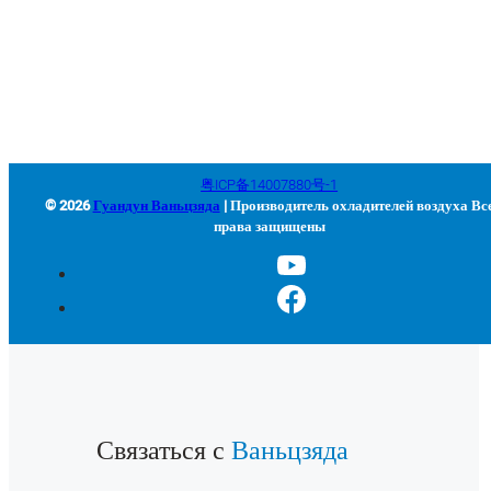
+86-663-8321900
wanjiada@gdboost.com
West Of The Dongsizhi Road,
Jieyang Airport Economic Zone, провинция Гуандун, Китай
粤ICP备14007880号-1
© 2026
Гуандун Ваньцзяда
| Производитель охладителей воздуха Вс
права защищены
Связаться с
Ваньцзяда