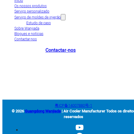
Início
Os nossos produtos
Serviço personalizado
Serviço de moldes de injeção
Estudo de caso
Sobre Wanjiada
Blogues e notícias
Contactar-nos
Contactar-nos
+86-663-8321900
wanjiada@gdboost.com
West Of The Dongsizhi
Road,Jieyang Airport Economic Zone, Província de Guangdong, China
粤ICP备14007880号-1
© 2026
Guangdong Wanjiada
| Air Cooler Manufacturer Todos os direito
reservados