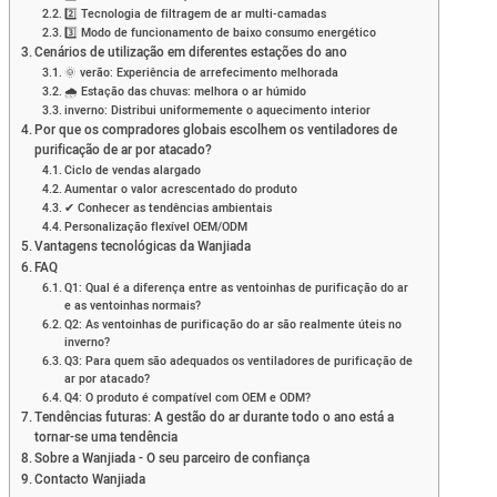
2️⃣ Tecnologia de filtragem de ar multi-camadas
3️⃣ Modo de funcionamento de baixo consumo energético
Cenários de utilização em diferentes estações do ano
🌞 verão: Experiência de arrefecimento melhorada
🌧 Estação das chuvas: melhora o ar húmido
inverno: Distribui uniformemente o aquecimento interior
Por que os compradores globais escolhem os ventiladores de
purificação de ar por atacado?
Ciclo de vendas alargado
Aumentar o valor acrescentado do produto
✔ Conhecer as tendências ambientais
Personalização flexível OEM/ODM
Vantagens tecnológicas da Wanjiada
FAQ
Q1: Qual é a diferença entre as ventoinhas de purificação do ar
e as ventoinhas normais?
Q2: As ventoinhas de purificação do ar são realmente úteis no
inverno?
Q3: Para quem são adequados os ventiladores de purificação de
ar por atacado?
Q4: O produto é compatível com OEM e ODM?
Tendências futuras: A gestão do ar durante todo o ano está a
tornar-se uma tendência
Sobre a Wanjiada - O seu parceiro de confiança
Contacto Wanjiada