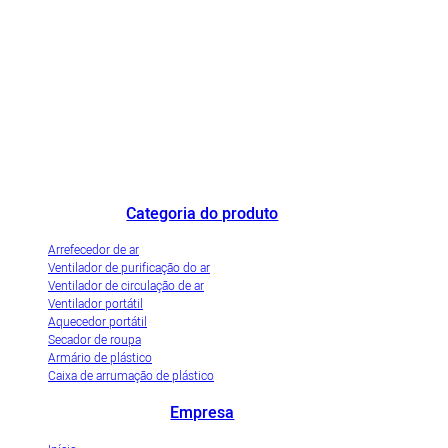
O fabricante de refrigeradores de ar de destaque na China e a empresa de
demonstração de industrialização inovadora de refrigeradores de ar
evaporativos.
Categoria do produto
Arrefecedor de ar
Ventilador de purificação do ar
Ventilador de circulação de ar
Ventilador portátil
Aquecedor portátil
Secador de roupa
Armário de plástico
Caixa de arrumação de plástico
Empresa