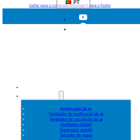
PT
Saltar para o conteúdo principal
Ir para o footer
Início
Produtos
Arrefecedor de ar
Ventilador de purificação do ar
Ventilador de circulação de ar
Ventilador portátil
Aquecedor portátil
Secador de roupa